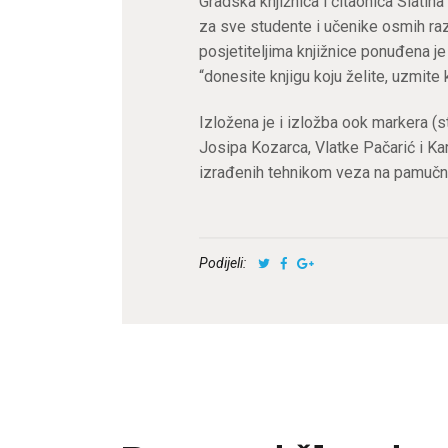
Gradska knjižnica i čitaonica Slatina
za sve studente i učenike osmih raz
posjetiteljima knjižnice ponuđena j
“donesite knjigu koju želite, uzmite 
Izložena je i izložba ook markera (
Josipa Kozarca, Vlatke Pačarić i Ka
izrađenih tehnikom veza na pamučn
Podijeli: