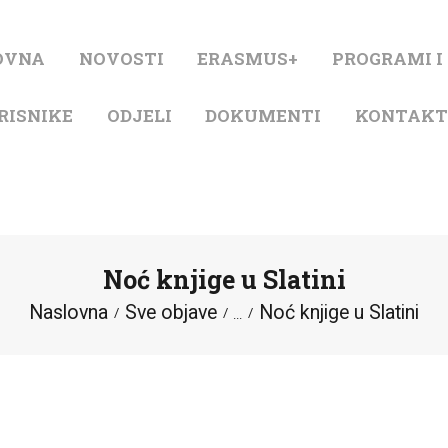
NASLOVNA
OVNA
NOVOSTI
ERASMUS+
PROGRAMI I
NOVOSTI
RISNIKE
ODJELI
DOKUMENTI
KONTAK
ERASMUS+
PROGRAMI I
PROJEKTI
Noć knjige u Slatini
KATALOG
Naslovna
Sve objave
Noć knjige u Slatini
...
O KNJIŽNICI
ZA KORISNIKE