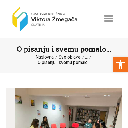
O pisanju i svemu pomalo…
Open toolbar
Naslovna
Sve objave
...
O pisanju i svemu pomalo…
NASLOVNA
NOVOSTI
ERASMUS+
PROGRAMI I PROJEKTI
KATALOG
O KNJIŽNICI