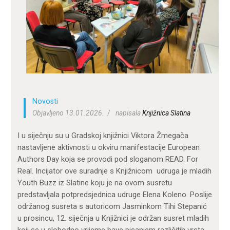
ZA KORISNIKE
ODJELI
DOKUMENTI
KONTAKT
Novosti
Objavljeno 13.01.2026.
napisala
Knjižnica Slatina
I u siječnju su u Gradskoj knjižnici Viktora Žmegača
nastavljene aktivnosti u okviru manifestacije European
Authors Day koja se provodi pod sloganom READ. For
Real. Incijator ove suradnje s Knjižnicom udruga je mladih
Youth Buzz iz Slatine koju je na ovom susretu
predstavljala potpredsjednica udruge Elena Koleno. Poslije
održanog susreta s autoricom Jasminkom Tihi Stepanić
u prosincu, 12. siječnja u Knjižnici je održan susret mladih
koji se u slobodno vrijeme bave pisanjem različitih vrsta