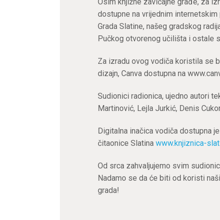
Osim knjižne zavičajne građe, za iz
dostupne na vrijednim internetskim 
Grada Slatine, našeg gradskog radija
Pučkog otvorenog učilišta i ostale 
Za izradu ovog vodiča koristila se b
dizajn, Canva dostupna na www.can
Sudionici radionica, ujedno autori te
Martinović, Lejla Jurkić, Denis Cuko
Digitalna inačica vodiča dostupna je
čitaonice Slatina
www.knjiznica-slat
Od srca zahvaljujemo svim sudionici
Nadamo se da će biti od koristi na
grada!