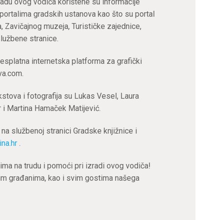
radu ovog vodiča korištene su informacije
portalima gradskih ustanova kao što su portal
, Zavičajnog muzeja, Turističke zajednice,
službene stranice.
esplatna internetska platforma za grafički
va.com.
kstova i fotografija su Lukas Vesel, Laura
r i Martina Hamaček Matijević.
 na službenoj stranici Gradske knjižnice i
ina.hr
.
ma na trudu i pomoći pri izradi ovog vodiča!
šim građanima, kao i svim gostima našega