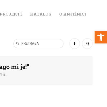
 PROJEKTI
KATALOG
O KNJIŽNICI
T
Open toolbar
ago mi je!”
ič...