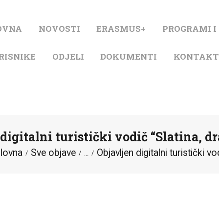
NASLOVNA
OVNA
NOVOSTI
ERASMUS+
PROGRAMI I
NOVOSTI
RISNIKE
ODJELI
DOKUMENTI
KONTAK
ERASMUS+
PROGRAMI I
PROJEKTI
digitalni turistički vodič “Slatina, dr
KATALOG
lovna
Sve objave
Objavljen digitalni turistički vod
...
O KNJIŽNICI
ZA KORISNIKE