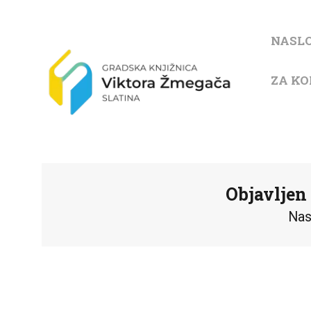
NASL
ZA KO
Objavljen 
Nas