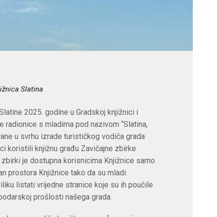
ižnica Slatina
atine 2025. godine u Gradskoj knjižnici i
ije radionice s mladima pod nazivom “Slatina,
rane u svrhu izrade turističkog vodiča grada
ci koristili knjižnu građu Zavičajne zbirke
h zbirki je dostupna korisnicima Knjižnice samo
an prostora Knjižnice tako da su mladi
liku listati vrijedne stranice koje su ih poučile
spodarskoj prošlosti našega grada.