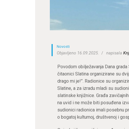
Novosti
Objavljeno 16.09.2025.
napisala
Knj
Povodom obilježavanja Dana grada Sl
čitaonici Slatina organizirane su dv
drago mi je!”. Radionice su organizi
Slatine, a za izradu mladi su sudioni
slatinske knjižnice. Građa zavičajni
na uvid i ne može biti posuđena izv
sudionici radionica imali posebnu pri
o bogatoj kulturnoj, društvenoj i go