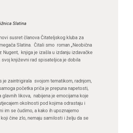
ižnica Slatina
 novi susret članova Čitateljskog kluba za
Žmegača Slatina. Čitali smo roman „Neobična
z Nugent, knjiga je izašla u izdanju izdavačke
svoj književni rad spisateljica je dobila
 je zaintrigirala svojom tematikom, radnjom,
samoga početka priča je prepuna napetosti,
a glavnih likova, nabijena je emocijama koje
utjecajem okolnosti pod kojima odrastaju i
i im se čudimo, a kako ih upoznajemo
 koji čine zlo, nemaju samilosti i želju da se