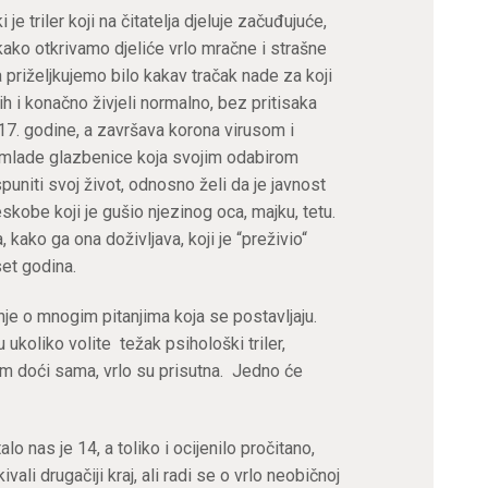
e triler koji na čitatelja djeluje začuđujuće,
kako otkrivamo djeliće vrlo mračne i strašne
a priželjkujemo bilo kakav tračak nade za koji
i ih i konačno živjeli normalno, bez pritisaka
17. godine, a završava korona virusom i
mlade glazbenice koja svojim odabirom
uniti svoj život, odnosno želi da je javnost
eskobe koji je gušio njezinog oca, majku, tetu.
 kako ga ona doživljava, koji je “preživio“
et godina.
nje o mnogim pitanjima koja se postavljaju.
ukoliko volite težak psihološki triler,
vam doći sama, vrlo su prisutna. Jedno će
alo nas je 14, a toliko i ocijenilo pročitano,
vali drugačiji kraj, ali radi se o vrlo neobičnoj