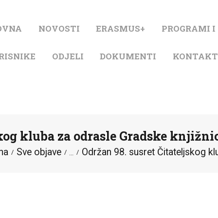
NASLOVNA
OVNA
NOVOSTI
ERASMUS+
PROGRAMI I
NOVOSTI
RISNIKE
ODJELI
DOKUMENTI
KONTAK
ERASMUS+
PROGRAMI I
PROJEKTI
skog kluba za odrasle Gradske knjižn
KATALOG
na
Sve objave
Održan 98. susret Čitateljskog klu
...
O KNJIŽNICI
ZA KORISNIKE