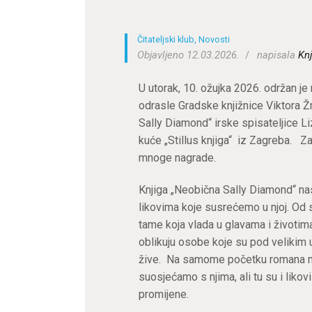
Čitateljski klub
,
Novosti
Objavljeno 12.03.2026.
napisala
Knj
U utorak, 10. ožujka 2026. održan je
odrasle Gradske knjižnice Viktora 
Sally Diamond“ irske spisateljice Li
kuće „Stillus knjiga“ iz Zagreba. Za 
mnoge nagrade.
Knjiga „Neobična Sally Diamond“ nas
likovima koje susrećemo u njoj. Od 
tame koja vlada u glavama i životim
oblikuju osobe koje su pod velikim 
žive. Na samome početku romana m
suosjećamo s njima, ali tu su i likovi
promijene.