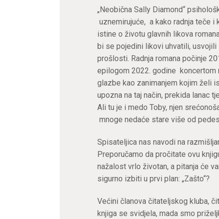
„Neobična Sally Diamond“ psihološki j
uznemirujuće, a kako radnja teče i 
istine o životu glavnih likova roman
bi se pojedini likovi uhvatili, usvojil
prošlosti. Radnja romana počinje 20
epilogom 2022. godine koncertom 
glazbe kao zanimanjem kojim želi isp
upozna na taj način, prekida lanac tj
Ali tu je i medo Toby, njen srećonoša,
mnoge nedaće stare više od pedes
Spisateljica nas navodi na razmišlja
Preporučamo da pročitate ovu knjigu 
nažalost vrlo životan, a pitanja će 
sigurno izbiti u prvi plan: „Zašto“?
Većini članova čitateljskog kluba, čit
knjiga se svidjela, mada smo priželjki