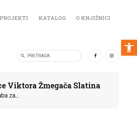
 PROJEKTI
KATALOG
O KNJIŽNICI
T
Open toolbar
ice Viktora Žmegača Slatina
ba za...