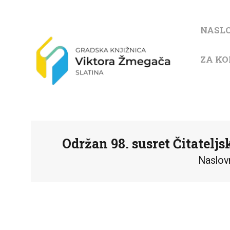
NASL
ZA KO
Održan 98. susret Čitatelj
Naslov