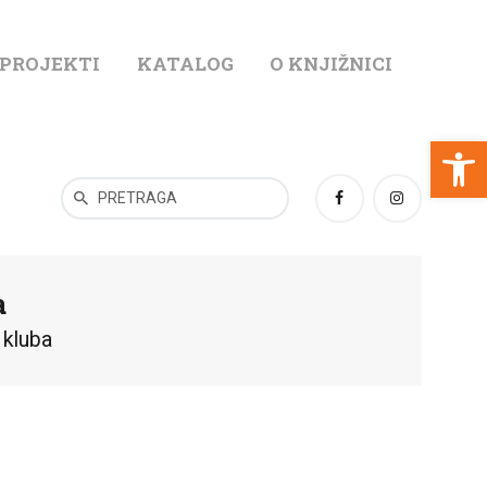
 PROJEKTI
KATALOG
O KNJIŽNICI
T
Open toolbar
a
 kluba