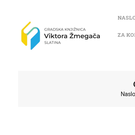
NASL
ZA KO
Nasl