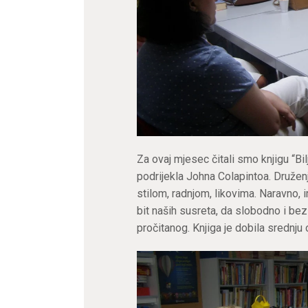
Za ovaj mjesec čitali smo knjigu “B
podrijekla Johna Colapintoa. Druženj
stilom, radnjom, likovima. Naravno, i
bit naših susreta, da slobodno i b
pročitanog. Knjiga je dobila srednju 