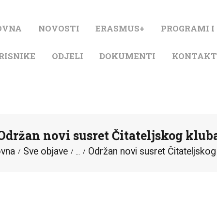
NASLOVNA
OVNA
NOVOSTI
ERASMUS+
PROGRAMI I
NOVOSTI
RISNIKE
ODJELI
DOKUMENTI
KONTAK
ERASMUS+
PROGRAMI I
PROJEKTI
Održan novi susret Čitateljskog klub
KATALOG
ovna
Sve objave
Održan novi susret Čitateljskog
...
O KNJIŽNICI
ZA KORISNIKE