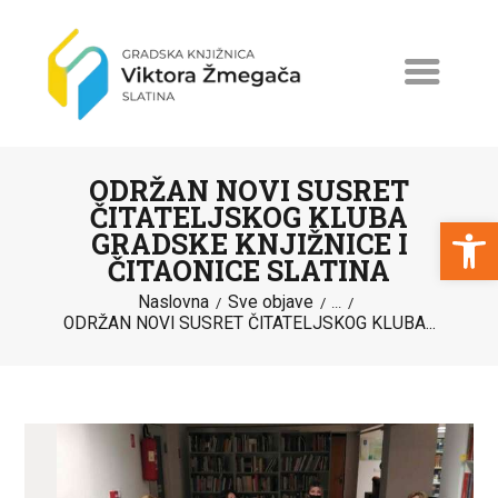
ODRŽAN NOVI SUSRET
ČITATELJSKOG KLUBA
Open toolbar
GRADSKE KNJIŽNICE I
ČITAONICE SLATINA
NASLOVNA
Naslovna
Sve objave
...
NOVOSTI
ODRŽAN NOVI SUSRET ČITATELJSKOG KLUBA...
ERASMUS+
PROGRAMI I PROJEKTI
KATALOG
O KNJIŽNICI