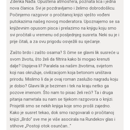
Zdenka Nađa. Opuštena atmosfera, poznata lica i jedna
nova članica. Svi je pozdravljamo i želimo dobrodošlicu.
Počinjemo razgovor o pročitanoj knjizi vješto vođeni
putokazima našeg novog moderatora. Upoznajemo se sa
književnim opusom pisca i prelazimo na knjigu koju smo
svi pročitali u vremenu od posljednjeg susreta. Neki su je i
prije čitali, a za ovu prigodu osvježili su sjećanje.
Zašto brdo i zašto osama? S čime se glavni lik susreće u
svom životu, što želi da filtrira kako bi mogao krenuti
dalje? Uspijeva li? Paralela sa našim životima, svijetom
koji nas okružuje, civilizacijom koja betonom uništava
prirodu. Mislimo li da je ovaj roman zaslužio nagradu koju
je dobio? Glavni lik je bezimen i tek na kraju netko ga
pozove imenom. Što nam to pisac želi reći? Ta i druga
pitanja nametala su nam se tijekom razgovora o knjizi.
Prisjetili smo se nekih knjiga koje smo prošli zajedno.
Kako je susret tekao, dok smo razgovarali o pročitanoj
knjizi „Brdo“ sve me je više asocirala na Rundekov glas i
stihove „Postoji otok osunčan…“