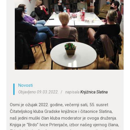
ZA KORISNIKE
ODJELI
DOKUMENTI
KONTAKT
Novosti
Objavljeno 09.03.2022.
napisala
Knjižnica Slatina
Osmi je ožujak 2022. godine, večernji sati, 55. susret
Čitateljskog kluba Gradske knjižnice i čitaonice Slatina,
naš jedini muški član kluba moderator je ovoga druženja.
Knjiga je “Brdo“ Ivice Prtenjače, izbor našeg vjernog člana,