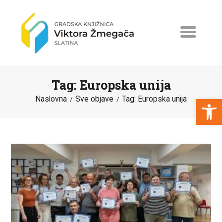
Tag: Europska unija
Open toolbar
Naslovna
Sve objave
Tag: Europska unija
NASLOVNA
NOVOSTI
ERASMUS+
PROGRAMI I PROJEKTI
KATALOG
O KNJIŽNICI