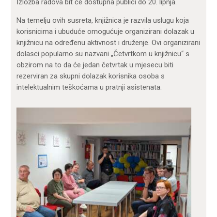
Izložba radova bit će dostupna publici do 20. lipnja.
Na temelju ovih susreta, knjižnica je razvila uslugu koja
korisnicima i ubuduće omogućuje organizirani dolazak u
knjižnicu na određenu aktivnost i druženje. Ovi organizirani
dolasci popularno su nazvani „Četvrtkom u knjižnicu“ s
obzirom na to da će jedan četvrtak u mjesecu biti
rezerviran za skupni dolazak korisnika osoba s
intelektualnim teškoćama u pratnji asistenata.