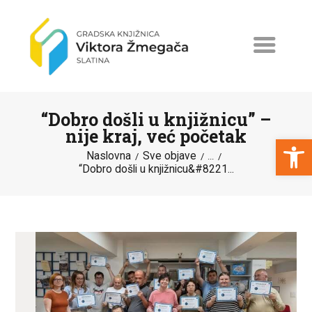
“Dobro došli u knjižnicu” –
nije kraj, već početak
Open toolbar
Naslovna
Sve objave
...
“Dobro došli u knjižnicu&#8221...
NASLOVNA
NOVOSTI
ERASMUS+
PROGRAMI I PROJEKTI
KATALOG
O KNJIŽNICI