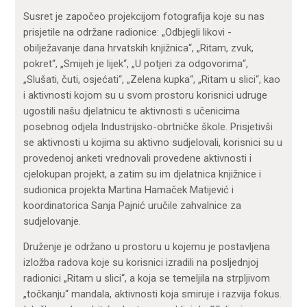
Susret je započeo projekcijom fotografija koje su nas
prisjetile na održane radionice: „Odbjegli likovi -
obilježavanje dana hrvatskih knjižnica“, „Ritam, zvuk,
pokret“, „Smijeh je lijek“, „U potjeri za odgovorima“,
„Slušati, čuti, osjećati“, „Zelena kupka“, „Ritam u slici“, kao
i aktivnosti kojom su u svom prostoru korisnici udruge
ugostili našu djelatnicu te aktivnosti s učenicima
posebnog odjela Industrijsko-obrtničke škole. Prisjetivši
se aktivnosti u kojima su aktivno sudjelovali, korisnici su u
provedenoj anketi vrednovali provedene aktivnosti i
cjelokupan projekt, a zatim su im djelatnica knjižnice i
sudionica projekta Martina Hamaček Matijević i
koordinatorica Sanja Pajnić uručile zahvalnice za
sudjelovanje.
Druženje je održano u prostoru u kojemu je postavljena
izložba radova koje su korisnici izradili na posljednjoj
radionici „Ritam u slici“, a koja se temeljila na strpljivom
„točkanju“ mandala, aktivnosti koja smiruje i razvija fokus.