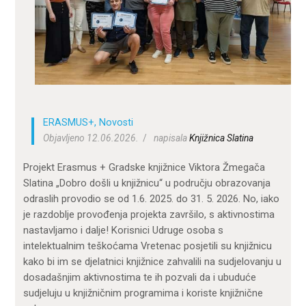
ZA KORISNIKE
ODJELI
DOKUMENTI
KONTAKT
ERASMUS+
,
Novosti
Objavljeno 12.06.2026.
napisala
Knjižnica Slatina
Projekt Erasmus + Gradske knjižnice Viktora Žmegača
Slatina „Dobro došli u knjižnicu“ u području obrazovanja
odraslih provodio se od 1.6. 2025. do 31. 5. 2026. No, iako
je razdoblje provođenja projekta završilo, s aktivnostima
nastavljamo i dalje! Korisnici Udruge osoba s
intelektualnim teškoćama Vretenac posjetili su knjižnicu
kako bi im se djelatnici knjižnice zahvalili na sudjelovanju u
dosadašnjim aktivnostima te ih pozvali da i ubuduće
sudjeluju u knjižničnim programima i koriste knjižnične