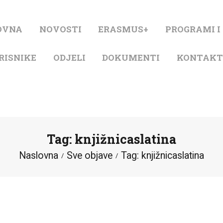
NASLOVNA
OVNA
NOVOSTI
ERASMUS+
PROGRAMI I
NOVOSTI
RISNIKE
ODJELI
DOKUMENTI
KONTAK
ERASMUS+
PROGRAMI I
PROJEKTI
Tag: knjižnicaslatina
KATALOG
Naslovna
Sve objave
Tag: knjižnicaslatina
O KNJIŽNICI
ZA KORISNIKE