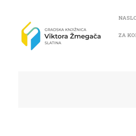
NASL
ZA KO