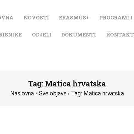
NASLOVNA
OVNA
NOVOSTI
ERASMUS+
PROGRAMI I
NOVOSTI
RISNIKE
ODJELI
DOKUMENTI
KONTAK
ERASMUS+
PROGRAMI I
PROJEKTI
Tag: Matica hrvatska
KATALOG
Naslovna
Sve objave
Tag: Matica hrvatska
O KNJIŽNICI
ZA KORISNIKE