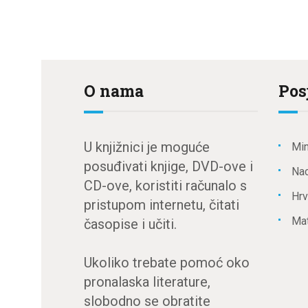
O nama
Pos
U knjižnici je moguće
Min
posuđivati knjige, DVD-ove i
Nac
CD-ove, koristiti računalo s
Hrv
pristupom internetu, čitati
Mat
časopise i učiti.
Ukoliko trebate pomoć oko
pronalaska literature,
slobodno se obratite