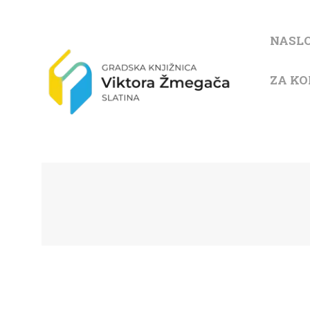
NASL
ZA KO