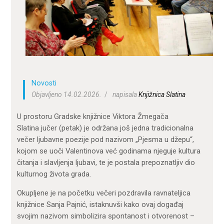
ZA KORISNIKE
ODJELI
DOKUMENTI
KONTAKT
Novosti
Objavljeno 14.02.2026.
napisala
Knjižnica Slatina
U prostoru
Gradske knjižnice Viktora Žmegača
Slatina
jučer (petak) je održana još jedna tradicionalna
večer ljubavne poezije pod nazivom „Pjesma u džepu“,
kojom se uoči Valentinova već godinama njeguje kultura
čitanja i slavljenja ljubavi, te je postala prepoznatljiv dio
kulturnog života grada.
Okupljene je na početku večeri pozdravila ravnateljica
knjižnice Sanja Pajnić, istaknuvši kako ovaj događaj
svojim nazivom simbolizira spontanost i otvorenost –