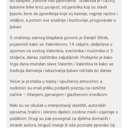
do biblijske „Pjesme nad pjesmama“. Istaknula je i razvoj
ljubavne lirike kroz povijest, od pjesnika koji su slavili
ljepotu žene do pjesnikinja koje su kasnije, najprije nježno i
stidljivo, a potom sve snažnije i buntovnije, progovarale o
ljubavi.
O značenju samog blagdana govorio je Danijel Vilček,
pojasnivši kako se Valentinovo, 14. veljače, obilježava u
spomen na svetog Valentina, svećenika i mučenika iz 3.
stoljeća, danas zaštitnika zaljubljenih. Podsjetio je kako
toga dana imendan slave Valentin i Valentina te kako se
tradicija darivanja i iskazivanja ljubavi održala do danas.
Večer je protekla u toploj i opuštenoj atmosferi, a
sudionici su imali priliku podijeliti poeziju na različite
načine – čitanjem, pjevanjem i glazbenom izvedbom.
Neki su se okušali u interpretaciji vlastitih, autorskih
pjesama, hrabro i iskreno dijeleći osobne misli i osjećaje s
publikom. Drugi su pak posegnuli za djelima domaćih i
stranih autora, birajući manje ili više poznate pjesnike čiji