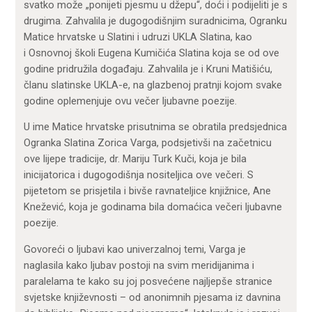
svatko može „ponijeti pjesmu u džepu“, doći i podijeliti je s
drugima. Zahvalila je dugogodišnjim suradnicima, Ogranku
Matice hrvatske u Slatini i udruzi UKLA Slatina, kao
i
Osnovnoj školi Eugena Kumičića Slatina koja se od ove
godine pridružila događaju
. Zahvalila je i Kruni Matišiću,
članu slatinske UKLA-e, na glazbenoj pratnji kojom svake
godine oplemenjuje ovu večer ljubavne poezije.
U ime Matice hrvatske prisutnima se obratila predsjednica
Ogranka Slatina Zorica Varga, podsjetivši na začetnicu
ove lijepe tradicije, dr. Mariju Turk Kuči, koja je bila
inicijatorica i dugogodišnja nositeljica ove večeri. S
pijetetom se prisjetila i bivše ravnateljice knjižnice, Ane
Knežević, koja je godinama bila domaćica večeri ljubavne
poezije.
Govoreći o ljubavi kao univerzalnoj temi, Varga je
naglasila kako ljubav postoji na svim meridijanima i
paralelama te kako su joj posvećene najljepše stranice
svjetske književnosti – od anonimnih pjesama iz davnina