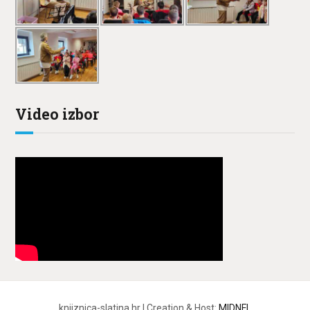
Video izbor
knjiznica-slatina.hr | Creation & Host:
MIDNEL