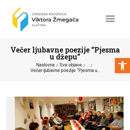
Večer ljubavne poezije “Pjesma
u džepu”
Open toolbar
Naslovna
Sve objave
...
Večer ljubavne poezije “Pjesma u...
NASLOVNA
NOVOSTI
ERASMUS+
PROGRAMI I PROJEKTI
KATALOG
O KNJIŽNICI