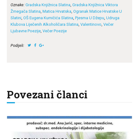
Oznake:
Gradska Knjižnica Slatina
,
Gradska Knjižnica Viktora
Žmegača Slatina
,
Matica Hrvatska
,
Ogranak Matice Hrvatske U
Slatini
,
OŠ Eugena Kumičića Slatina
,
Pjesma U Džepu
,
Udruga
Klubova Liječenih Alkoholičara Slatina
,
Valentinovo
,
Večer
Ljubavne Poezije
,
Večer Poezije
Podijeli:
Povezani članci