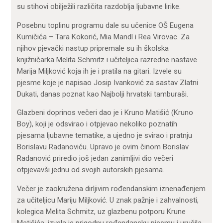
su stihovi obilježili različita razdoblja ljubavne lirike.
Posebnu toplinu programu dale su učenice OŠ Eugena
Kumičića – Tara Kokorić, Mia Mandl i Rea Virovac. Za
njihov pjevački nastup pripremale su ih školska
knjižničarka Melita Schmitz i učiteljica razredne nastave
Marija Miljković koja ih je i pratila na gitari. Izvele su
pjesme koje je napisao
Josip Ivanković
za sastav
Zlatni
Dukati
, danas poznat kao
Najbolji hrvatski tamburaši
.
Glazbeni doprinos večeri dao je i Kruno Matišić (Kruno
Boy), koji je odsvirao i otpjevao nekoliko poznatih
pjesama ljubavne tematike, a ujedno je svirao i pratnju
Borislavu Radanoviću. Upravo je ovim činom Borislav
Radanović priredio još jedan zanimljivi dio večeri
otpjevavši jednu od svojih autorskih pjesama.
Večer je zaokružena dirljivim rođendanskim iznenađenjem
za učiteljicu Mariju Miljković. U znak pažnje i zahvalnosti,
kolegica Melita Schmitz, uz glazbenu potporu Krune