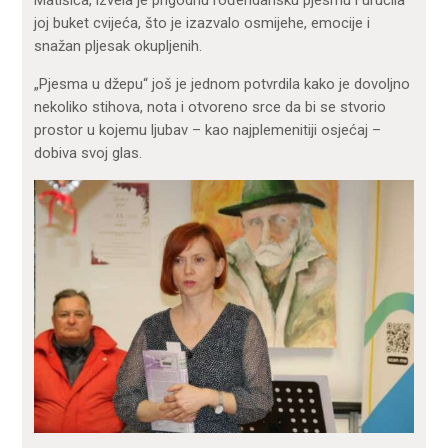
Matišića, izvela je prigodnu rođendansku pjesmu i uručila
joj buket cvijeća, što je izazvalo osmijehe, emocije i
snažan pljesak okupljenih.
„Pjesma u džepu“ još je jednom potvrdila kako je dovoljno
nekoliko stihova, nota i otvoreno srce da bi se stvorio
prostor u kojemu ljubav – kao najplemenitiji osjećaj –
dobiva svoj glas.