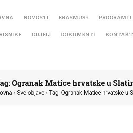
NASLOVNA
OVNA
NOVOSTI
ERASMUS+
PROGRAMI I
NOVOSTI
RISNIKE
ODJELI
DOKUMENTI
KONTAK
ERASMUS+
PROGRAMI I
PROJEKTI
ag: Ogranak Matice hrvatske u Slati
KATALOG
lovna
Sve objave
Tag: Ogranak Matice hrvatske u Sl
O KNJIŽNICI
ZA KORISNIKE