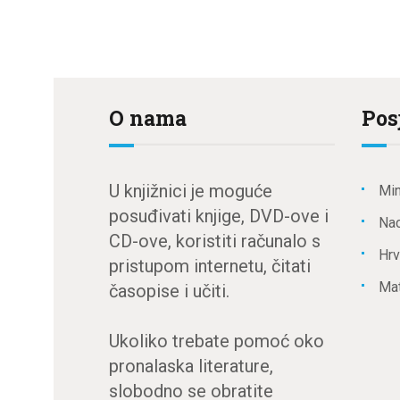
O nama
Pos
U knjižnici je moguće
Min
posuđivati knjige, DVD-ove i
Nac
CD-ove, koristiti računalo s
Hrv
pristupom internetu, čitati
Mat
časopise i učiti.
Ukoliko trebate pomoć oko
pronalaska literature,
slobodno se obratite