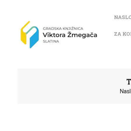
NASL
ZA KO
T
Nas