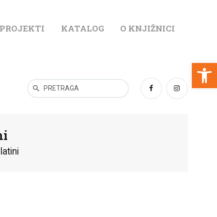
 PROJEKTI
KATALOG
O KNJIŽNICI
T
Open toolbar
ni
atini