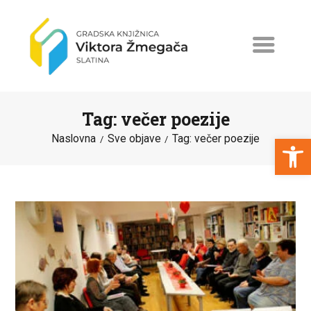
Tag: večer poezije
Open toolbar
Naslovna
Sve objave
Tag: večer poezije
NASLOVNA
NOVOSTI
ERASMUS+
PROGRAMI I PROJEKTI
KATALOG
O KNJIŽNICI