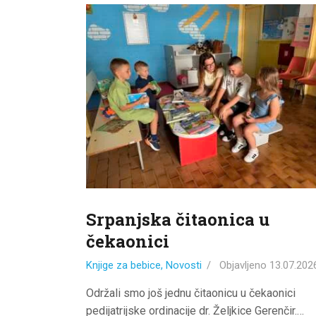
Srpanjska čitaonica u
čekaonici
Knjige za bebice
,
Novosti
Objavljeno
13.07.202
Održali smo još jednu čitaonicu u čekaonici
pedijatrijske ordinacije dr. Željkice Gerenčir.…