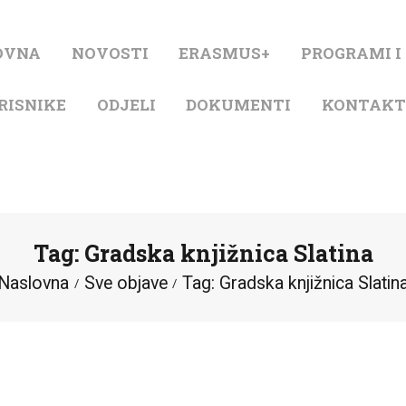
NASLOVNA
OVNA
NOVOSTI
ERASMUS+
PROGRAMI I
NOVOSTI
RISNIKE
ODJELI
DOKUMENTI
KONTAK
ERASMUS+
PROGRAMI I
PROJEKTI
Tag: Gradska knjižnica Slatina
KATALOG
Naslovna
Sve objave
Tag: Gradska knjižnica Slatin
O KNJIŽNICI
ZA KORISNIKE