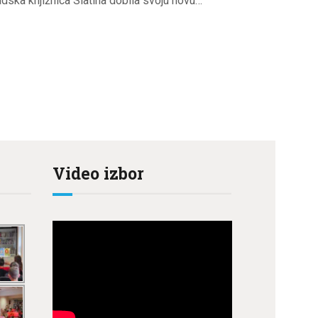
adska knjižnica Slatina dobila svoju novu…
Video izbor