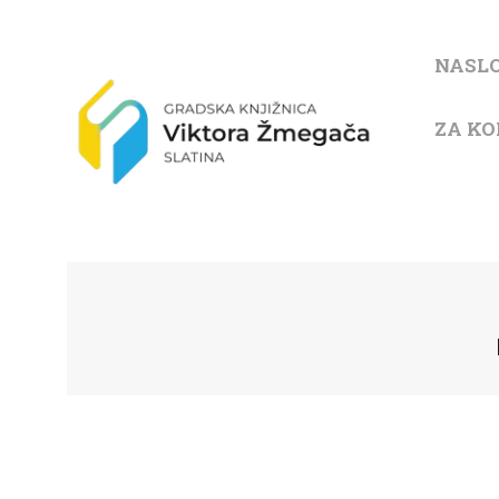
NASL
ZA KO