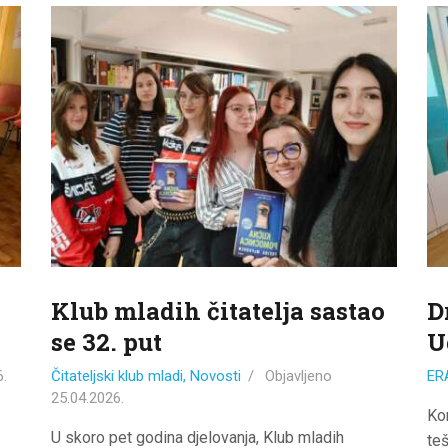
ODJELI
DOKUMENTI
KONTAKT
Klub mladih čitatelja sastao
D
se 32. put
U
6.
Čitateljski klub mladi
,
Novosti
Objavljeno
ER
25.04.2026.
Ko
U skoro pet godina djelovanja, Klub mladih
te