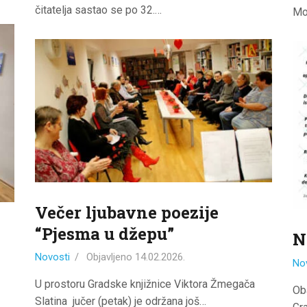
čitatelja sastao se po 32.…
Mo
Večer ljubavne poezije
“Pjesma u džepu”
N
Novosti
Objavljeno
14.02.2026.
No
U prostoru Gradske knjižnice Viktora Žmegača
Ob
Slatina jučer (petak) je održana još…