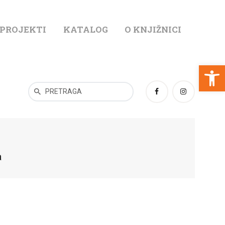
 PROJEKTI
KATALOG
O KNJIŽNICI
T
Open toolbar
a