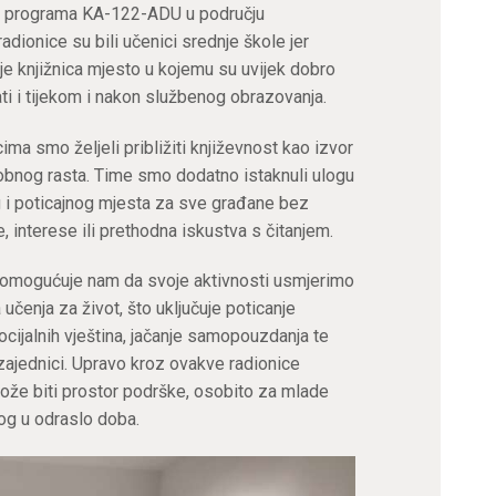
s+ programa KA-122-ADU u području
adionice su bili učenici srednje škole jer
e knjižnica mjesto u kojemu su uvijek dobro
ti i tijekom i nakon službenog obrazovanja.
ima smo željeli približiti književnost kao izvor
osobnog rasta. Time smo dodatno istaknuli ulogu
g i poticajnog mjesta za sve građane bez
 interese ili prethodna iskustva s čitanjem.
omogućuje nam da svoje aktivnosti usmjerimo
učenja za život, što uključuje poticanje
ocijalnih vještina, jačanje samopouzdanja te
zajednici. Upravo kroz ovakve radionice
ože biti prostor podrške, osobito za mlade
kog u odraslo doba.