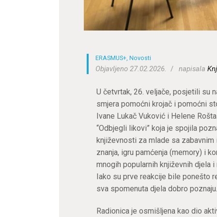
ERASMUS+
,
Novosti
Objavljeno 27.02.2026.
napisala
Knj
U četvrtak, 26. veljače, posjetili su 
smjera pomoćni krojač i pomoćni stol
Ivane Lukač Vuković i Helene Roštaš
“Odbjegli likovi” koja je spojila pozn
književnosti za mlade sa zabavnim 
znanja, igru pamćenja (memory) i kor
mnogih popularnih književnih djela i n
Iako su prve reakcije bile ponešto re
sva spomenuta djela dobro poznaju
Radionica je osmišljena kao dio akti