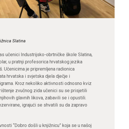
ižnica Slatina
nas učenici Industrijsko-obrtničke škole Slatina,
ar, u pratnji profesorica hrvatskog jezika
. Učenicima je pripremljena radionica
ata hrvatska i svjetska djela dječje i
igrama. Kroz nekoliko aktivnosti odnosno kviz
ištenje zvučnog zida učenici su se prisjetili
jihovih glavnih likova, zabavili se i opustili.
zervirane, igrajući se shvatili su da zapravo
.
vnosti “Dobro došli u knjižnicu” koja se u našoj