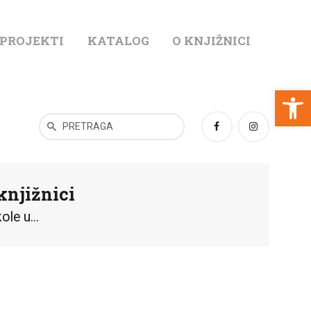
 PROJEKTI
KATALOG
O KNJIŽNICI
T
Open toolbar
knjižnici
le u...