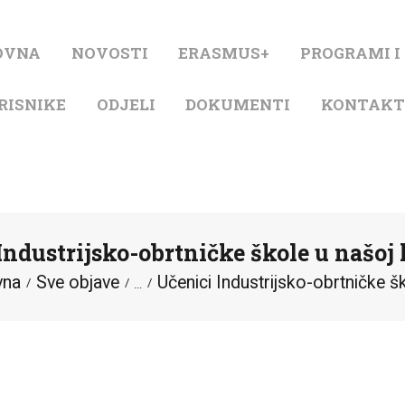
NASLOVNA
OVNA
NOVOSTI
ERASMUS+
PROGRAMI I
NOVOSTI
RISNIKE
ODJELI
DOKUMENTI
KONTAK
ERASMUS+
PROGRAMI I
PROJEKTI
Industrijsko-obrtničke škole u našoj 
KATALOG
vna
Sve objave
Učenici Industrijsko-obrtničke ško
...
O KNJIŽNICI
ZA KORISNIKE