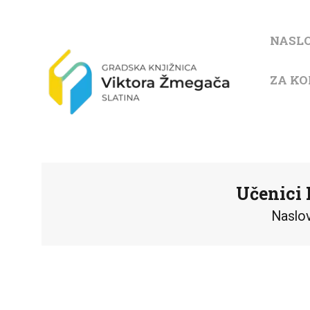
NASL
ZA KO
Učenici 
Naslo