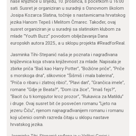
naše knjižnice u srijedu, 10. prosinca, s početkom u 16:00
sati. Susret je organiziran u suradnji s Osnovnom školom
Josipa Kozarca Slatina, točnije s nastavnicama hrvatskog
jezika Hanom Tepeš i Melitom Čmarec. Također, ovaj
susret organiziran je u suradnji sa slatinskim klubom za
mlade “Youth Buzz” povodom obilježavanja Dana
europskih autora 2025., a u sklopu projekta #ReadforReal.
Jasminka Tihi-Stepanić naša je poznata i nagrađivana
književnica koja stvara književnost za mlade. Napisala je
zbirke priča “Baš kao Harry Potter”, “Božićne priče”, “Priče
s morskoga dna”, slikovnice “Šišmiš i mala balerina”,
“Priča o ribaru i zlatnoj ribici”, “Plavi dan”, “Grančica imele”,
romane “Gdje je Beata?”, “Dom iza žice”, “Imaš fejs?”,
“Bacit ću ti kompjutor kroz prozor”, “Rukavica za Matildu”
i druge. Ovaj susret bit će posvećen romanu “Ljeto na
jezeru Čiču”, njenom najnagrađivanijem romanu i romanu
koji učenici osmih razreda čitaju u sklopu nastave
hrvatskog jezika.