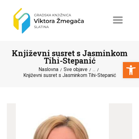
Književni susret s Jasminkom
Tihi-Stepanić
Open toolbar
Naslovna
Sve objave
...
Književni susret s Jasminkom Tihi-Stepanić
NASLOVNA
NOVOSTI
ERASMUS+
PROGRAMI I PROJEKTI
KATALOG
O KNJIŽNICI