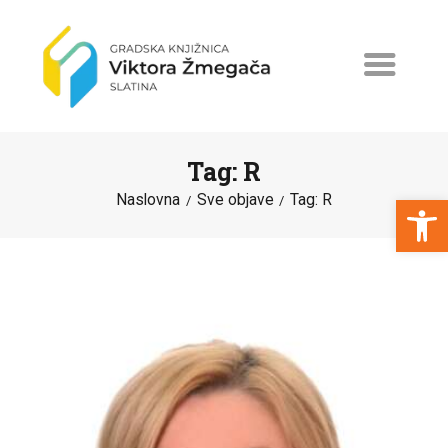
Tag: R
Open toolbar
Naslovna
Sve objave
Tag: R
NASLOVNA
NOVOSTI
ERASMUS+
PROGRAMI I PROJEKTI
KATALOG
O KNJIŽNICI