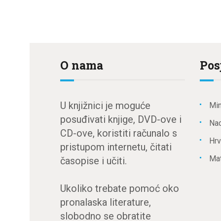
O nama
Pos
U knjižnici je moguće
Min
posuđivati knjige, DVD-ove i
Nac
CD-ove, koristiti računalo s
Hrv
pristupom internetu, čitati
Mat
časopise i učiti.
Ukoliko trebate pomoć oko
pronalaska literature,
slobodno se obratite