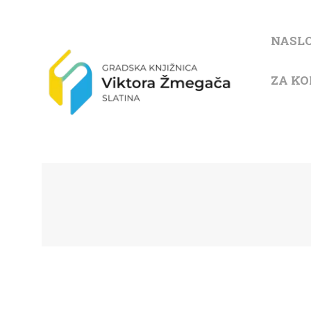
NASL
ZA KO