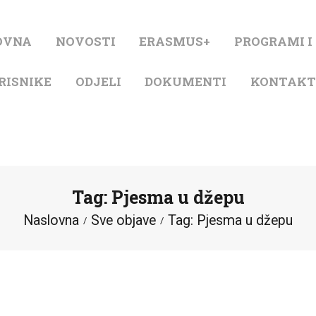
NASLOVNA
OVNA
NOVOSTI
ERASMUS+
PROGRAMI I
NOVOSTI
RISNIKE
ODJELI
DOKUMENTI
KONTAK
ERASMUS+
PROGRAMI I
PROJEKTI
Tag: Pjesma u džepu
KATALOG
Naslovna
Sve objave
Tag: Pjesma u džepu
O KNJIŽNICI
ZA KORISNIKE