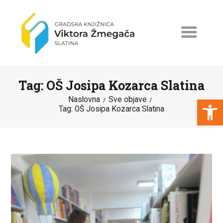
Tag: OŠ Josipa Kozarca Slatina
Open toolbar
Naslovna
Sve objave
Tag: OŠ Josipa Kozarca Slatina
NASLOVNA
NOVOSTI
ERASMUS+
PROGRAMI I PROJEKTI
KATALOG
O KNJIŽNICI