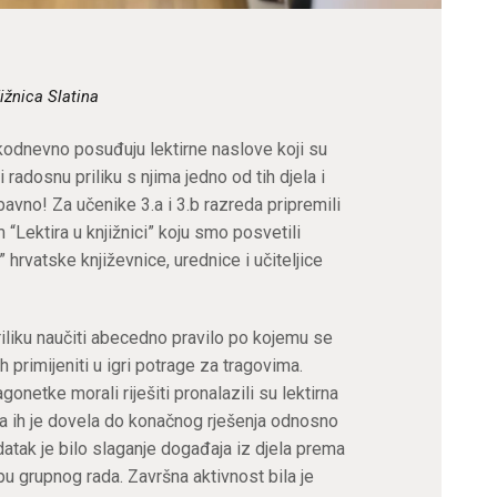
ižnica Slatina
kodnevno posuđuju lektirne naslove koji su
radosnu priliku s njima jedno od tih djela i
bavno! Za učenike 3.a i 3.b razreda pripremili
Lektira u knjižnici” koju smo posvetili
 hrvatske književnice, urednice i učiteljice
riliku naučiti abecedno pravilo po kojemu se
h primijeniti u igri potrage za tragovima.
netke morali riješiti pronalazili su lektirna
aga ih je dovela do konačnog rješenja odnosno
adatak je bilo slaganje događaja iz djela prema
u grupnog rada. Završna aktivnost bila je