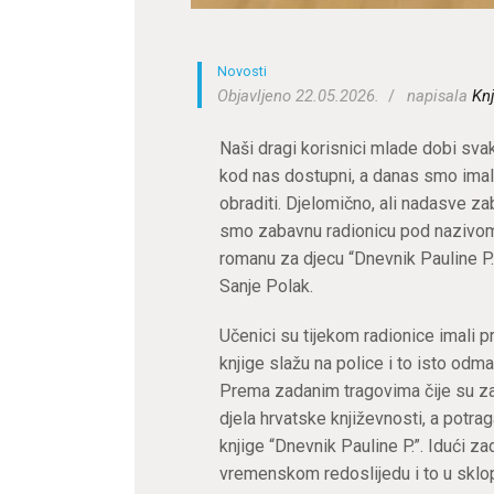
Novosti
Objavljeno 22.05.2026.
napisala
Knj
Naši dragi korisnici mlade dobi sva
kod nas dostupni, a danas smo imali 
obraditi. Djelomično, ali nadasve za
smo zabavnu radionicu pod nazivom “
romanu za djecu “Dnevnik Pauline P.”
Sanje Polak.
Učenici su tijekom radionice imali p
knjige slažu na police i to isto odma
Prema zadanim tragovima čije su zago
djela hrvatske književnosti, a potr
knjige “Dnevnik Pauline P.”. Idući z
vremenskom redoslijedu i to u sklop