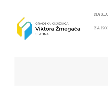
NASL
ZA KO