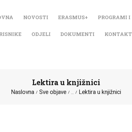
NASLOVNA
OVNA
NOVOSTI
ERASMUS+
PROGRAMI I
NOVOSTI
RISNIKE
ODJELI
DOKUMENTI
KONTAK
ERASMUS+
PROGRAMI I
PROJEKTI
Lektira u knjižnici
KATALOG
Naslovna
Sve objave
Lektira u knjižnici
...
O KNJIŽNICI
ZA KORISNIKE