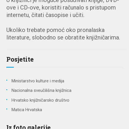
U knjižnici je moguće posuđivati knjige, DVD-
ove i CD-ove, koristiti računalo s pristupom
internetu, čitati časopise i učiti.
Ukoliko trebate pomoć oko pronalaska
literature, slobodno se obratite knjižničarima.
Posjetite
Ministarstvo kulture i medija
Nacionalna sveučilišna knjižnica
Hrvatsko knjižničarsko društvo
Matica Hrvatska
Iz foto galerije