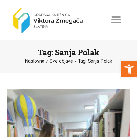
Tag: Sanja Polak
Open toolbar
Naslovna
Sve objave
Tag: Sanja Polak
NASLOVNA
NOVOSTI
ERASMUS+
PROGRAMI I PROJEKTI
KATALOG
O KNJIŽNICI