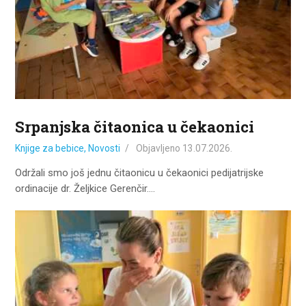
ZA KORISNIKE
ODJELI
DOKUMENTI
KONTAKT
Srpanjska čitaonica u čekaonici
Knjige za bebice
,
Novosti
Objavljeno
13.07.2026.
Održali smo još jednu čitaonicu u čekaonici pedijatrijske
ordinacije dr. Željkice Gerenčir.…