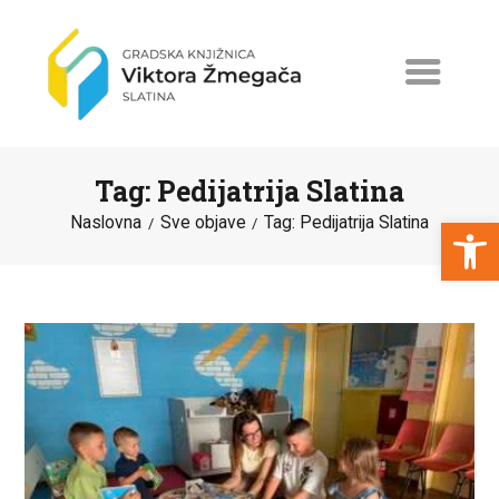
Tag: Pedijatrija Slatina
Open toolbar
Naslovna
Sve objave
Tag: Pedijatrija Slatina
NASLOVNA
NOVOSTI
ERASMUS+
PROGRAMI I PROJEKTI
KATALOG
O KNJIŽNICI