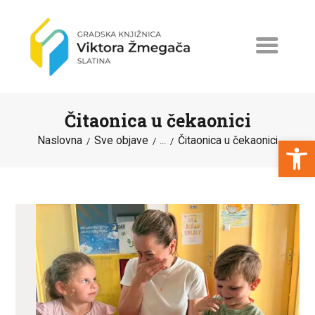
Čitaonica u čekaonici
Open toolbar
Naslovna
Sve objave
Čitaonica u čekaonici
...
NASLOVNA
NOVOSTI
ERASMUS+
PROGRAMI I PROJEKTI
KATALOG
O KNJIŽNICI