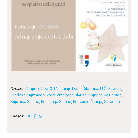
Oznake:
Čitajmo Djeci Od Najranije Dobi
,
Čitaonica U Čekaonici
,
Gradska Knjižnica Viktora Žmegača Slatina
,
Knjigice Za Bebice
,
Knjižnica Slatina
,
Pedijatrija Slatina
,
Poticanje Čitanja
,
Suradnja
Podijeli: