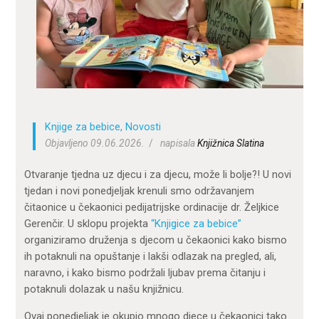
ZA KORISNIKE
ODJELI
DOKUMENTI
KONTAKT
Knjige za bebice
,
Novosti
Objavljeno 09.06.2026.
napisala
Knjižnica Slatina
Otvaranje tjedna uz djecu i za djecu, može li bolje?! U novi
tjedan i novi ponedjeljak krenuli smo održavanjem
čitaonice u čekaonici pedijatrijske ordinacije dr. Željkice
Gerenčir. U sklopu projekta
“Knjigice za bebice”
organiziramo druženja s djecom u čekaonici kako bismo
ih potaknuli na opuštanje i lakši odlazak na pregled, ali,
naravno, i kako bismo podržali ljubav prema čitanju i
potaknuli dolazak u našu knjižnicu.
Ovaj ponedjeljak je okupio mnogo djece u čekaonici tako