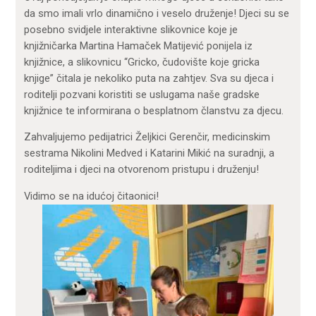
da smo imali vrlo dinamično i veselo druženje! Djeci su se
posebno svidjele interaktivne slikovnice koje je
knjižničarka Martina Hamaček Matijević ponijela iz
knjižnice, a slikovnicu “Gricko, čudovište koje gricka
knjige” čitala je nekoliko puta na zahtjev. Sva su djeca i
roditelji pozvani koristiti se uslugama naše gradske
knjižnice te informirana o besplatnom članstvu za djecu.
Zahvaljujemo pedijatrici Željkici Gerenčir, medicinskim
sestrama Nikolini Medved i Katarini Mikić na suradnji, a
roditeljima i djeci na otvorenom pristupu i druženju!
Vidimo se na idućoj čitaonici!