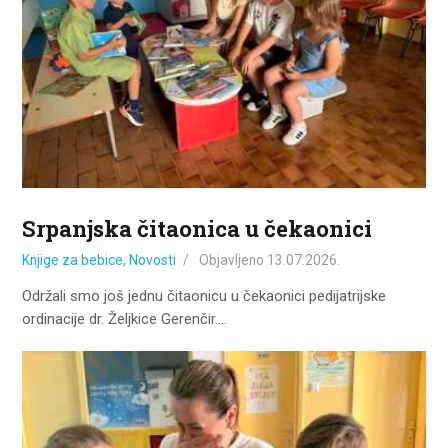
ZA KORISNIKE
ODJELI
DOKUMENTI
KONTAKT
Srpanjska čitaonica u čekaonici
Knjige za bebice
,
Novosti
Objavljeno
13.07.2026.
Održali smo još jednu čitaonicu u čekaonici pedijatrijske
ordinacije dr. Željkice Gerenčir.…