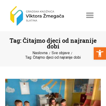
Tag: Čitajmo djeci od najranije
dobi
Open toolbar
Naslovna
Sve objave
Tag: Čitajmo djeci od najranije dobi
NASLOVNA
NOVOSTI
ERASMUS+
PROGRAMI I PROJEKTI
KATALOG
O KNJIŽNICI