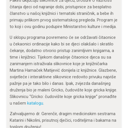
Paketi uključuju slikovnice za djecu, brošure o važnosti
čitanja djeci od najranije dobi, pristupnice za besplatno
članstvo u našoj knjižnici i tematski straničnik, a bebe ih
primaju prilikom prvog sistematskog pregleda. Program je
to koji i ovu godinu podupire Ministarstvo kulture i medija.
U sklopu programa povremeno će se održavati čitaonice
u čekaonici ordinacije kako bi se djeci olakšalo i skratilo
čekanje, dodatno otvorio pristup zanimljivim knjigama, a
time i knjižnici. Tijekom današnje čitaonice djeca su sa
zanimanjem istraživala slikovnice koje je knjižničarka
Martina Hamaček Matijević donijela iz knjižnice. Glazbene,
svijetleće i interaktivne slikovnice redovito privuku najviše
pažnje pa je tako bilo i danas. Ipak, zvijezda današnjeg
druženja bio je maleni Gricko, čudovište koje gricka knjige.
Slikovnicu “Gricko: čudovište koje gricka knjige” pronađite
u našem
katalogu
.
Zahvaljujemo dr. Gerenčir, dragim medicinskim sestrama
Katarini i Nikolini, prisutnoj dječici, roditeljima i bakama na
toplom druženju!