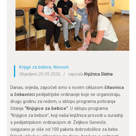
ZA KORISNIKE
ODJELI
DOKUMENTI
KONTAKT
Knjige za bebice
,
Novosti
Objavljeno 20.05.2026.
napisala
Knjižnica Slatina
Danas, srijeda, započeli smo s novim ciklusom
čitaonica
u čekaonici
pedijatrijske ordinacije koje se organiziraju,
drugu godinu za redom, u sklopu programa poticanja
čitanja
“Knjigice za bebice”
. U sklopu programa
“Knjigice za bebice”, koji naša knjižnica provodi u suradnji
s pedijatrijskom ordinacijom dr. Željkice Gerenčir,
osigurano je više od 100 paketa dobrodošlice za bebe.