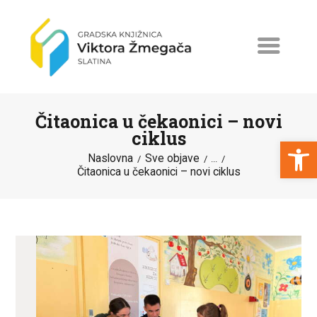
Čitaonica u čekaonici – novi
ciklus
Open toolbar
Naslovna
Sve objave
...
Čitaonica u čekaonici – novi ciklus
NASLOVNA
NOVOSTI
ERASMUS+
PROGRAMI I PROJEKTI
KATALOG
O KNJIŽNICI