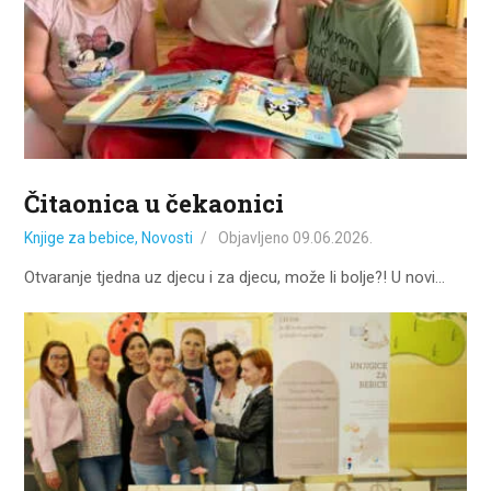
ZA KORISNIKE
ODJELI
DOKUMENTI
KONTAKT
Čitaonica u čekaonici
Knjige za bebice
,
Novosti
Objavljeno
09.06.2026.
Otvaranje tjedna uz djecu i za djecu, može li bolje?! U novi…