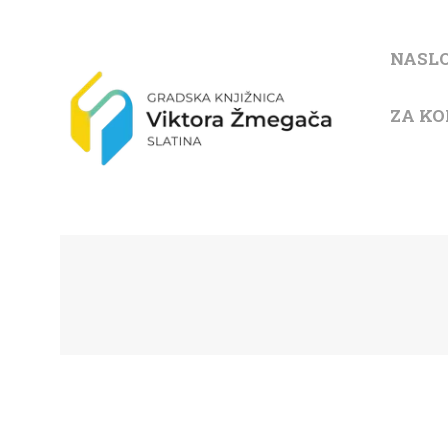
NASL
ZA KO