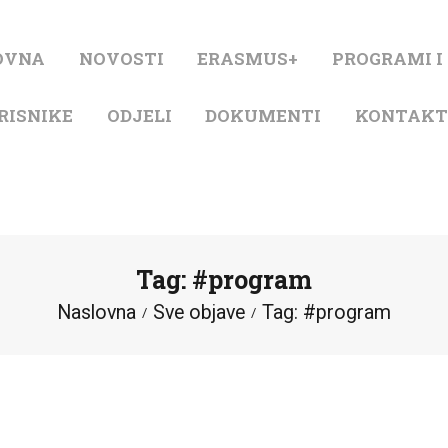
NASLOVNA
OVNA
NOVOSTI
ERASMUS+
PROGRAMI I
NOVOSTI
RISNIKE
ODJELI
DOKUMENTI
KONTAK
ERASMUS+
PROGRAMI I
PROJEKTI
Tag: #program
KATALOG
Naslovna
Sve objave
Tag: #program
O KNJIŽNICI
ZA KORISNIKE