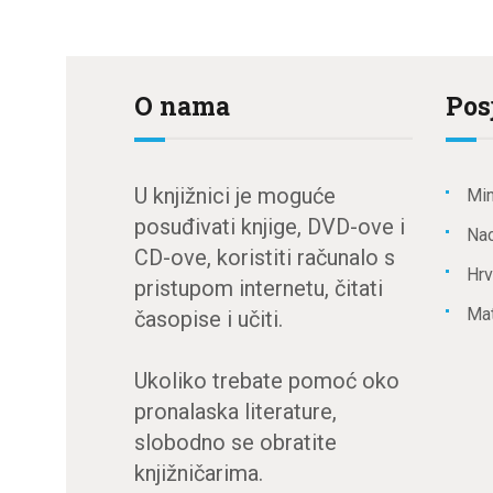
O nama
Pos
U knjižnici je moguće
Min
posuđivati knjige, DVD-ove i
Nac
CD-ove, koristiti računalo s
Hrv
pristupom internetu, čitati
Mat
časopise i učiti.
Ukoliko trebate pomoć oko
pronalaska literature,
slobodno se obratite
knjižničarima.