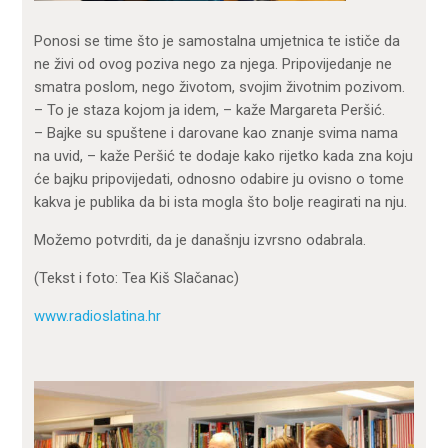
Ponosi se time što je samostalna umjetnica te ističe da
ne živi od ovog poziva nego za njega. Pripovijedanje ne
smatra poslom, nego životom, svojim životnim pozivom.
– To je staza kojom ja idem, – kaže Margareta Peršić.
– Bajke su spuštene i darovane kao znanje svima nama
na uvid, – kaže Peršić te dodaje kako rijetko kada zna koju
će bajku pripovijedati, odnosno odabire ju ovisno o tome
kakva je publika da bi ista mogla što bolje reagirati na nju.
Možemo potvrditi, da je današnju izvrsno odabrala.
(Tekst i foto: Tea Kiš Slačanac)
www.radioslatina.hr