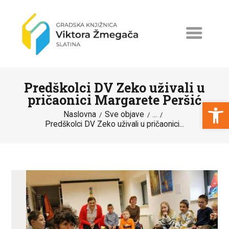
Predškolci DV Zeko uživali u
pričaonici Margarete Peršić
Open toolbar
Naslovna
Sve objave
...
Predškolci DV Zeko uživali u pričaonici...
NASLOVNA
NOVOSTI
ERASMUS+
PROGRAMI I PROJEKTI
KATALOG
O KNJIŽNICI