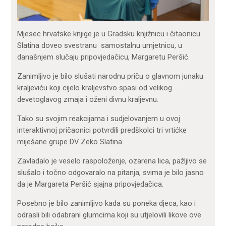
Mjesec hrvatske knjige je u Gradsku knjižnicu i čitaonicu
Slatina doveo svestranu samostalnu umjetnicu, u
današnjem slučaju pripovjedačicu, Margaretu Peršić.
Zanimljivo je bilo slušati narodnu priču o glavnom junaku
kraljeviću koji cijelo kraljevstvo spasi od velikog
devetoglavog zmaja i oženi divnu kraljevnu.
Tako su svojim reakcijama i sudjelovanjem u ovoj
interaktivnoj pričaonici potvrdili predškolci tri vrtićke
miješane grupe DV Zeko Slatina.
Zavladalo je veselo raspoloženje, ozarena lica, pažljivo se
slušalo i točno odgovaralo na pitanja, svima je bilo jasno
da je Margareta Peršić sjajna pripovjedačica.
Posebno je bilo zanimljivo kada su poneka djeca, kao i
odrasli bili odabrani glumcima koji su utjelovili likove ove