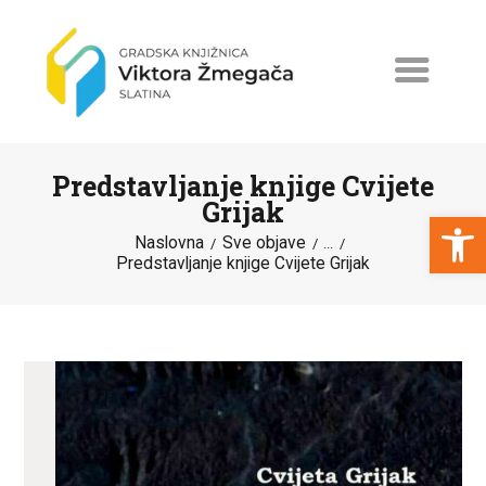
Predstavljanje knjige Cvijete
Grijak
Open toolbar
Naslovna
Sve objave
...
Predstavljanje knjige Cvijete Grijak
NASLOVNA
NOVOSTI
ERASMUS+
PROGRAMI I PROJEKTI
KATALOG
O KNJIŽNICI