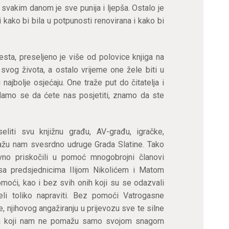
a svakim danom je sve punija i ljepša. Ostalo je
 kako bi bila u potpunosti renovirana i kako bi
esta, preseljeno je više od polovice knjiga na
svog života, a ostalo vrijeme one žele biti u
 najbolje osjećaju. One traže put do čitatelja i
adamo se da ćete nas posjetiti, znamo da ste
liti svu knjižnu građu, AV-građu, igračke,
mažu nam svesrdno udruge Grada Slatine. Tako
no priskočili u pomoć mnogobrojni članovi
sa predsjednicima Ilijom Nikolićem i Matom
oći, kao i bez svih onih koji su se odazvali
 toliko napraviti. Bez pomoći Vatrogasne
, njihovog angažiranju u prijevozu sve te silne
oma koji nam ne pomažu samo svojom snagom