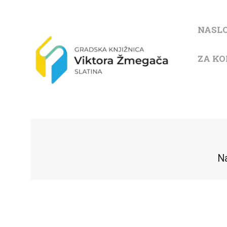
NASL
ZA KO
N