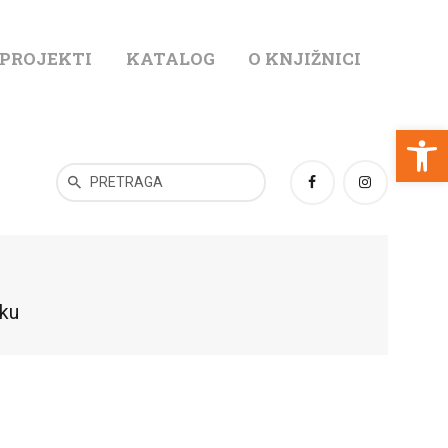
 PROJEKTI
KATALOG
O KNJIŽNICI
T
Open toolbar
eku