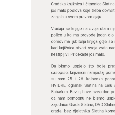
Gradska knjižnica i čitaonica Slatin
još malo poslova koje treba dovršiti
zasjala u svom pravom sjaju.
Vraćaju se knjige na svoja stara mj
police u kojima provode jedan dio 
domovima ljubitelja knjiga gdje se i
kad knjižnica otvori svoja vrata n
nestrpljivi. Pričekajte još malo.
Da bismo uspjelo što bolje prese
časopise, knjižnični namještaj po
su nam 25. i 26. kolovoza ponov
HVIDRE, ogranak Slatina na čelu 
Bubašem. Bez njihove svesrdne pom
da nam pomognu ne bismo uspjeli
zajednice Grada Slatine, DVD Slatine
građe, bez djelatnika Slatina k