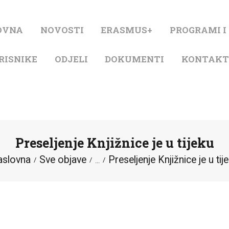
NASLOVNA
OVNA
NOVOSTI
ERASMUS+
PROGRAMI I
NOVOSTI
RISNIKE
ODJELI
DOKUMENTI
KONTAK
ERASMUS+
PROGRAMI I
PROJEKTI
Preseljenje Knjižnice je u tijeku
KATALOG
aslovna
Sve objave
Preseljenje Knjižnice je u tij
...
O KNJIŽNICI
ZA KORISNIKE