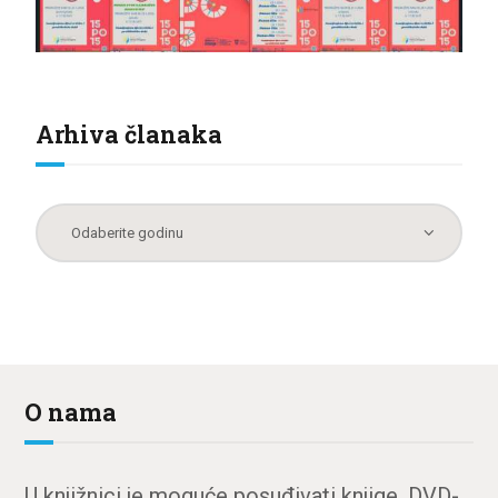
Arhiva članaka
O nama
U knjižnici je moguće posuđivati knjige, DVD-