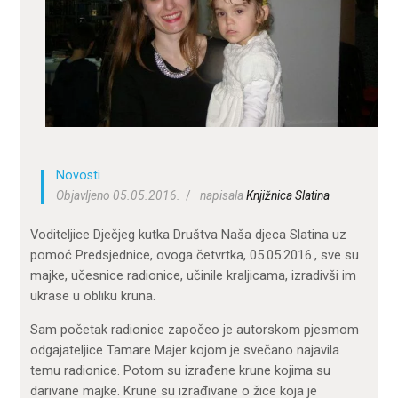
ZA KORISNIKE
ODJELI
DOKUMENTI
KONTAKT
Novosti
Objavljeno 05.05.2016.
napisala
Knjižnica Slatina
Voditeljice Dječjeg kutka Društva Naša djeca Slatina uz
pomoć Predsjednice, ovoga četvrtka, 05.05.2016., sve su
majke, učesnice radionice, učinile kraljicama, izradivši im
ukrase u obliku kruna.
Sam početak radionice započeo je autorskom pjesmom
odgajateljice Tamare Majer kojom je svečano najavila
temu radionice. Potom su izrađene krune kojima su
darivane majke. Krune su izrađivane o žice koja je