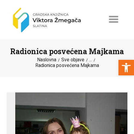
Radionica posvećena Majkama
Open toolbar
Naslovna
Sve objave
...
Radionica posvećena Majkama
NASLOVNA
NOVOSTI
ERASMUS+
PROGRAMI I PROJEKTI
KATALOG
O KNJIŽNICI