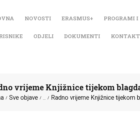
NASLOVNA
OVNA
NOVOSTI
ERASMUS+
PROGRAMI I
NOVOSTI
RISNIKE
ODJELI
DOKUMENTI
KONTAK
ERASMUS+
PROGRAMI I
PROJEKTI
dno vrijeme Knjižnice tijekom blagd
KATALOG
na
Sve objave
Radno vrijeme Knjižnice tijekom 
...
O KNJIŽNICI
ZA KORISNIKE