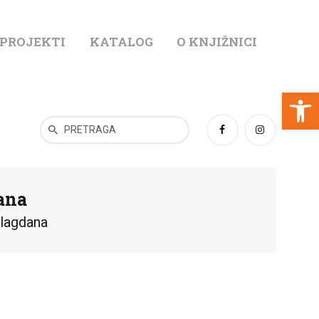
 PROJEKTI
KATALOG
O KNJIŽNICI
T
Open toolbar
ana
blagdana