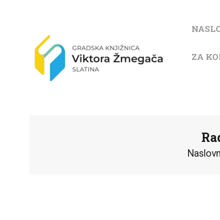
NASL
ZA KO
Ra
Naslov