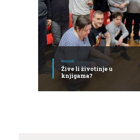
Novosti
Žive li životinje u
knjigama?