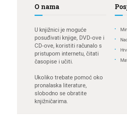
O nama
Pos
U knjižnici je moguće
Min
posuđivati knjige, DVD-ove i
Nac
CD-ove, koristiti računalo s
Hrv
pristupom internetu, čitati
Mat
časopise i učiti.
Ukoliko trebate pomoć oko
pronalaska literature,
slobodno se obratite
knjižničarima.