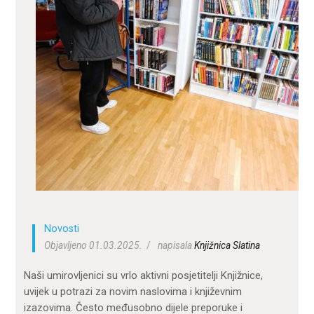
ZA KORISNIKE
ODJELI
DOKUMENTI
KONTAKT
Novosti
Objavljeno 01.03.2025.
napisala
Knjižnica Slatina
Naši umirovljenici su vrlo aktivni posjetitelji Knjižnice,
uvijek u potrazi za novim naslovima i književnim
izazovima. Često međusobno dijele preporuke i