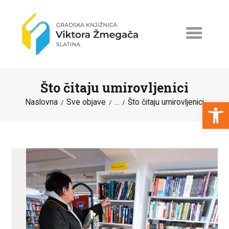
Što čitaju umirovljenici
Open toolbar
Naslovna
Sve objave
Što čitaju umirovljenici
...
NASLOVNA
NOVOSTI
ERASMUS+
PROGRAMI I PROJEKTI
KATALOG
O KNJIŽNICI