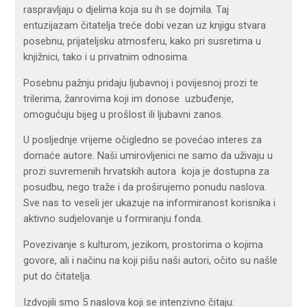
raspravljaju o djelima koja su ih se dojmila. Taj
entuzijazam čitatelja treće dobi vezan uz knjigu stvara
posebnu, prijateljsku atmosferu, kako pri susretima u
knjižnici, tako i u privatnim odnosima.
Posebnu pažnju pridaju ljubavnoj i povijesnoj prozi te
trilerima, žanrovima koji im donose uzbuđenje,
omogućuju bijeg u prošlost ili ljubavni zanos.
U posljednje vrijeme očigledno se povećao interes za
domaće autore. Naši umirovljenici ne samo da uživaju u
prozi suvremenih hrvatskih autora koja je dostupna za
posudbu, nego traže i da proširujemo ponudu naslova.
Sve nas to veseli jer ukazuje na informiranost korisnika i
aktivno sudjelovanje u formiranju fonda.
Povezivanje s kulturom, jezikom, prostorima o kojima
govore, ali i načinu na koji pišu naši autori, očito su našle
put do čitatelja.
Izdvojili smo 5 naslova koji se intenzivno čitaju: