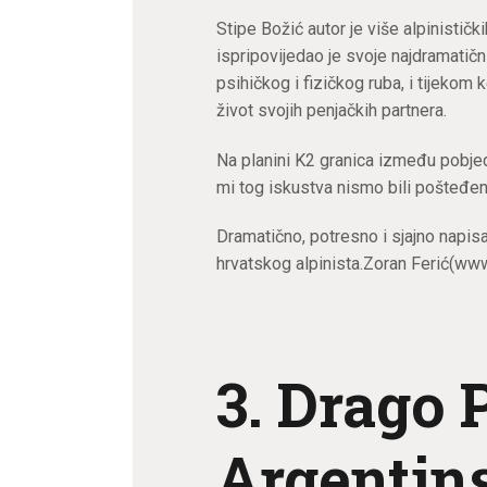
Stipe Božić autor je više alpinističkih
ispripovijedao je svoje najdramatičn
psihičkog i fizičkog ruba, i tijekom 
život svojih penjačkih partnera.
Na planini K2 granica između pobjede
mi tog iskustva nismo bili pošteđeni
Dramatično, potresno i sjajno napis
hrvatskog alpinista.Zoran Ferić(www
3. Drago P
Argentin