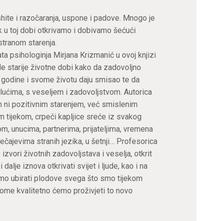
shite i razočaranja, uspone i padove. Mnogo je
k u toj dobi otkrivamo i dobivamo šećući
tranom starenja.
ta psihologinja Mirjana Krizmanić u ovoj knjizi
de starije životne dobi kako da zadovoljno
 godine i svome životu daju smisao te da
lućima, s veseljem i zadovoljstvom. Autorica
im ni pozitivnim starenjem, već smislenim
m tijekom, crpeći kapljice sreće iz svakog
, unucima, partnerima, prijateljima, vremena
ečajevima stranih jezika, u šetnji… Profesorica
zvori životnih zadovoljstava i veselja, otkrit
 dalje iznova otkrivati svijet i ljude, kao i na
emo ubirati plodove svega što smo tijekom
i tome kvalitetno ćemo proživjeti to novo