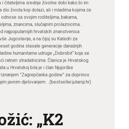
a i čitateljima srednje životne dobi kako bi im
dio života koji dolazi, ali i mladima kojima će
e odnose sa svojim roditeljima, bakama,
teljima, znancima, slučajnim prolaznicima…
od najpopularnijih hrvatskih znanstvenica
še Jugoslavije, a na čijoj su Katedri za
rideset godina stasale generacije današnjih
ladine humanitarne udruge „Dobrobit“ koja se
i ratnim stradalnicima. Članica je Hrvatskog
a u Hrvatskoj bila je i član Njujorške
priznanjem ”Zagrepčanka godine” za doprinos
im javnim djelovanjem …(bestseller.jutarnji.hr)
ožić: „K2