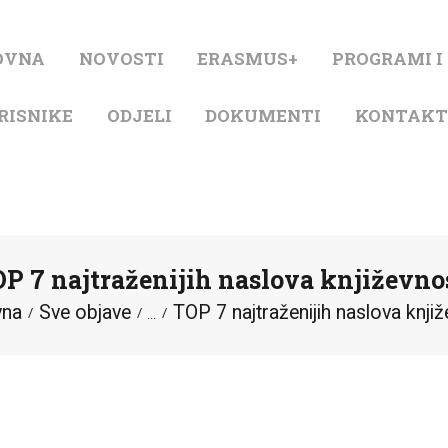
NASLOVNA
OVNA
NOVOSTI
ERASMUS+
PROGRAMI I
NOVOSTI
RISNIKE
ODJELI
DOKUMENTI
KONTAK
ERASMUS+
PROGRAMI I
PROJEKTI
P 7 najtraženijih naslova književno
KATALOG
vna
Sve objave
TOP 7 najtraženijih naslova knjiž
...
O KNJIŽNICI
ZA KORISNIKE