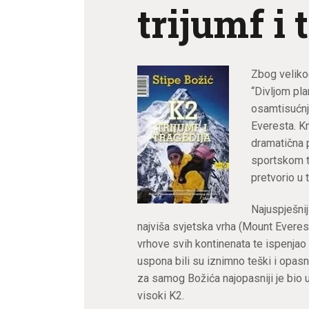
trijumf i 
Zbog velikog
“Divljom pla
osamtisućn
Everesta. Knj
dramatična p
sportskom tr
pretvorio u 
Najuspješnij
najviša svjetska vrha (Mount Everes
vrhove svih kontinenata te ispenjao 
uspona bili su iznimno teški i opasni,
za samog Božića najopasniji je bio u
visoki K2.