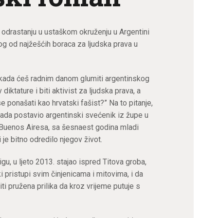
o odrastanju u ustaškom okruženju u Argentini
g od najžešćih boraca za ljudska prava u
 kada ćeš radnim danom glumiti argentinskog
 diktature i biti aktivist za ljudska prava, a
 ponašati kao hrvatski fašist?” Na to pitanje,
tada postavio argentinski svećenik iz župe u
Buenos Airesa, sa šesnaest godina mladi
 je bitno odredilo njegov život.
igu, u ljeto 2013. stajao ispred Titova groba,
i pristupi svim činjenicama i mitovima, i da
iti pružena prilika da kroz vrijeme putuje s