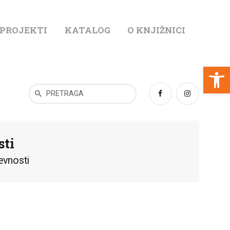
 PROJEKTI
KATALOG
O KNJIŽNICI
T
Open toolbar
sti
evnosti