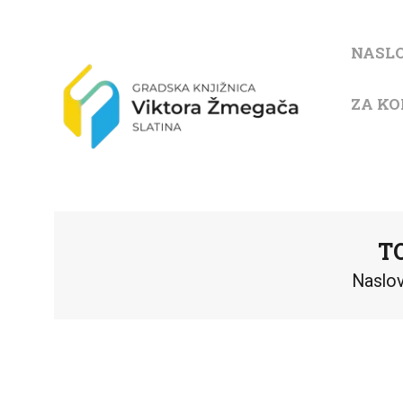
NASL
ZA KO
TO
Naslo