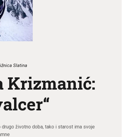
ižnica Slatina
a Krizmanić:
valcer“
 drugo životno doba, tako i starost ima svoje
tamne