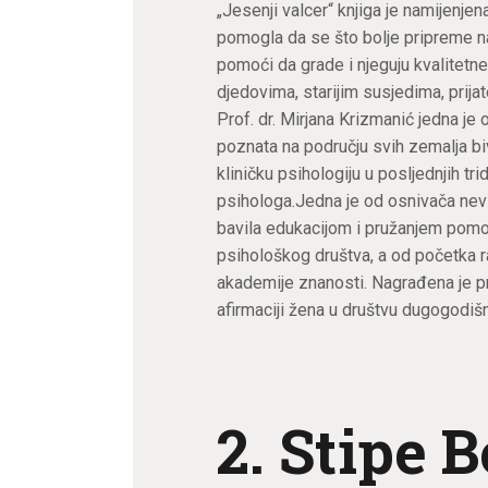
„Jesenji valcer“ knjiga je namijenjen
pomogla da se što bolje pripreme na 
pomoći da grade i njeguju kvalitetn
djedovima, starijim susjedima, prija
Prof. dr. Mirjana Krizmanić jedna je 
poznata na području svih zemalja biv
kliničku psihologiju u posljednjih t
psihologa.Jedna je od osnivača nev
bavila edukacijom i pružanjem pomoć
psihološkog društva, a od početka rat
akademije znanosti. Nagrađena je 
afirmaciji žena u društvu dugogodišnj
2. Stipe B