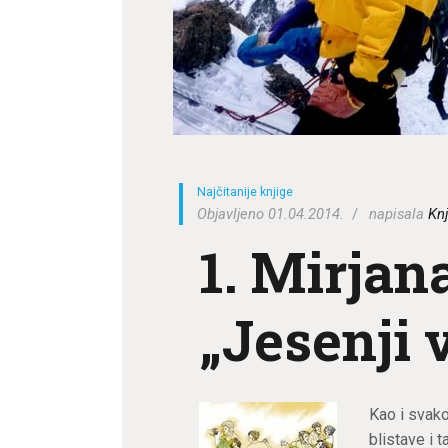
Najčitanije knjige
Objavljeno 01.04.2014.
napisala
Knj
1. Mirjan
„Jesenji 
Kao i svako
blistave i 