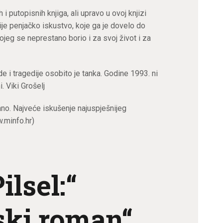
 i putopisnih knjiga, ali upravo u ovoj knjizi
ije penjačko iskustvo, koje ga je dovelo do
kojeg se neprestano borio i za svoj život i za
 i tragedije osobito je tanka. Godine 1993. ni
. Viki Grošelj
ano. Najveće iskušenje najuspješnijeg
.minfo.hr)
ilsel:“
ski roman“