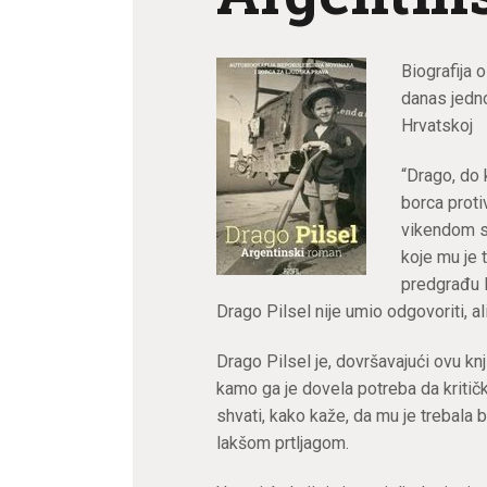
Biografija 
danas jedno
Hrvatskoj
“Drago, do
borca protiv
vikendom se
koje mu je 
predgrađu 
Drago Pilsel nije umio odgovoriti, ali
Drago Pilsel je, dovršavajući ovu knj
kamo ga je dovela potreba da kritičk
shvati, kako kaže, da mu je trebala b
lakšom prtljagom.