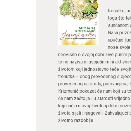
trenutke, u
toga što te
sunčanom s
Naša prizna
upućuje lju
nose svoje
neovisno o svojoj dobi žive punim p
to ne naziva ni uspješnim ni aktivn
životom koji jednostavno teče svoji
trenutka – onog provedenog s djecom
provedenog na poslu, putovanjima, t
Krizmanić pokazat će nam koji su to i
će nam zašto je i u starosti vrijedno i
koji način u ovoj životnoj dobi mož
života sijali i njegovali. Zahvaljujuć
životno razdoblje.