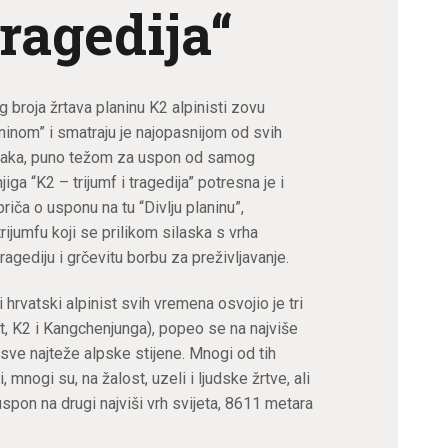
tragedija“
 broja žrtava planinu K2 alpinisti zovu
ninom” i smatraju je najopasnijom od svih
jaka, puno težom za uspon od samog
iga “K2 – trijumf i tragedija” potresna je i
riča o usponu na tu “Divlju planinu”,
ijumfu koji se prilikom silaska s vrha
tragediju i grčevitu borbu za preživljavanje.
i hrvatski alpinist svih vremena osvojio je tri
t, K2 i Kangchenjunga), popeo se na najviše
sve najteže alpske stijene. Mnogi od tih
 mnogi su, na žalost, uzeli i ljudske žrtve, ali
spon na drugi najviši vrh svijeta, 8611 metara