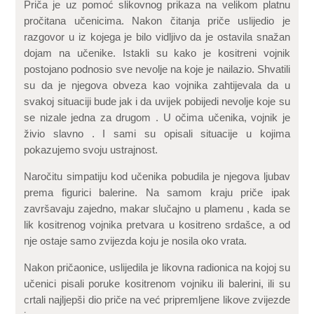
Priča je uz pomoć slikovnog prikaza na velikom platnu
pročitana učenicima. Nakon čitanja priče uslijedio je
razgovor u iz kojega je bilo vidljivo da je ostavila snažan
dojam na učenike. Istakli su kako je kositreni vojnik
postojano podnosio sve nevolje na koje je nailazio. Shvatili
su da je njegova obveza kao vojnika zahtijevala da u
svakoj situaciji bude jak i da uvijek pobijedi nevolje koje su
se nizale jedna za drugom . U očima učenika, vojnik je
živio slavno . I sami su opisali situacije u kojima
pokazujemo svoju ustrajnost.
Naročitu simpatiju kod učenika pobudila je njegova ljubav
prema figurici balerine. Na samom kraju priče ipak
završavaju zajedno, makar slučajno u plamenu , kada se
lik kositrenog vojnika pretvara u kositreno srdašce, a od
nje ostaje samo zvijezda koju je nosila oko vrata.
Nakon pričaonice, uslijedila je likovna radionica na kojoj su
učenici pisali poruke kositrenom vojniku ili balerini, ili su
crtali najljepši dio priče na već pripremljene likove zvijezde