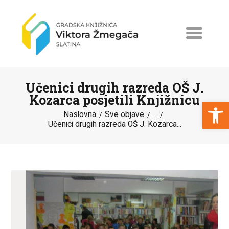
Učenici drugih razreda OŠ J.
Kozarca posjetili Knjižnicu
Open toolbar
Naslovna
Sve objave
...
Učenici drugih razreda OŠ J. Kozarca...
NASLOVNA
NOVOSTI
ERASMUS+
PROGRAMI I PROJEKTI
KATALOG
O KNJIŽNICI