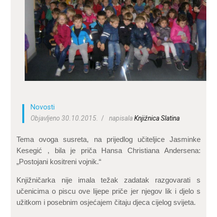
ZA KORISNIKE
ODJELI
DOKUMENTI
KONTAKT
Novosti
Objavljeno 30.10.2015.
napisala
Knjižnica Slatina
Tema ovoga susreta, na prijedlog učiteljice Jasminke
Kesegić , bila je priča Hansa Christiana Andersena:
„Postojani kositreni vojnik.“
Knjižničarka nije imala težak zadatak razgovarati s
učenicima o piscu ove lijepe priče jer njegov lik i djelo s
užitkom i posebnim osjećajem čitaju djeca cijelog svijeta.