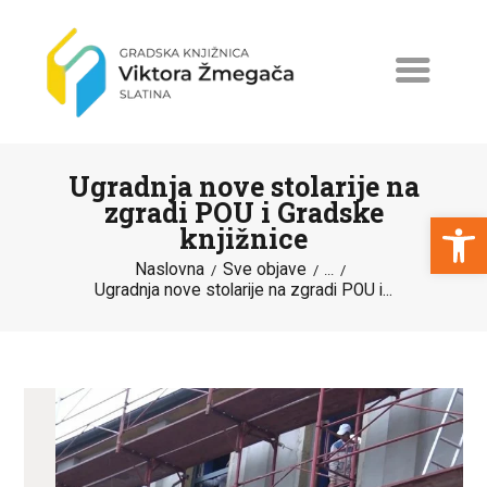
Ugradnja nove stolarije na
zgradi POU i Gradske
Open toolbar
knjižnice
Naslovna
Sve objave
NASLOVNA
...
Ugradnja nove stolarije na zgradi POU i...
NOVOSTI
ERASMUS+
PROGRAMI I PROJEKTI
KATALOG
O KNJIŽNICI