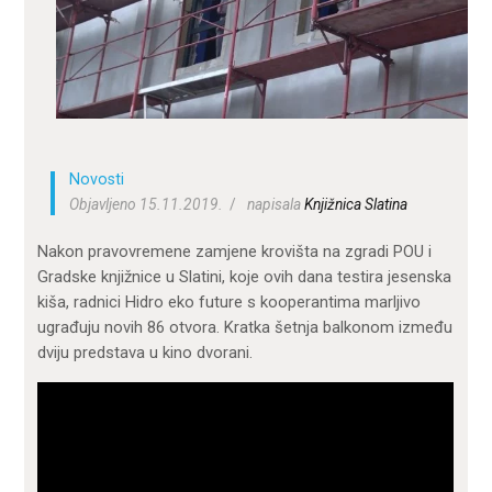
ZA KORISNIKE
ODJELI
DOKUMENTI
KONTAKT
Novosti
Objavljeno 15.11.2019.
napisala
Knjižnica Slatina
Nakon pravovremene zamjene krovišta na zgradi POU i
Gradske knjižnice u Slatini, koje ovih dana testira jesenska
kiša, radnici Hidro eko future s kooperantima marljivo
ugrađuju novih 86 otvora. Kratka šetnja balkonom između
dviju predstava u kino dvorani.