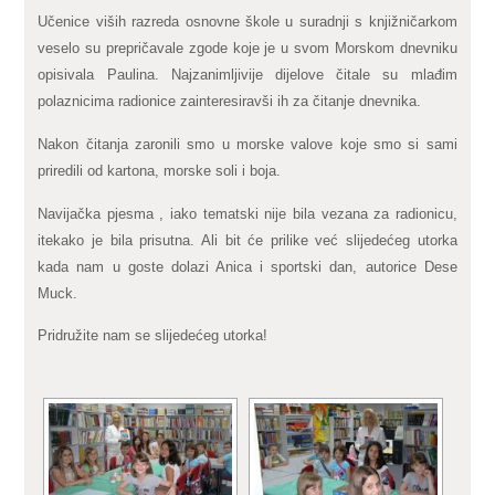
Učenice viših razreda osnovne škole u suradnji s knjižničarkom
veselo su prepričavale zgode koje je u svom Morskom dnevniku
opisivala Paulina. Najzanimljivije dijelove čitale su mlađim
polaznicima radionice zainteresiravši ih za čitanje dnevnika.
Nakon čitanja zaronili smo u morske valove koje smo si sami
priredili od kartona, morske soli i boja.
Navijačka pjesma , iako tematski nije bila vezana za radionicu,
itekako je bila prisutna. Ali bit će prilike već slijedećeg utorka
kada nam u goste dolazi Anica i sportski dan, autorice Dese
Muck.
Pridružite nam se slijedećeg utorka!