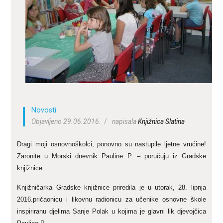
ZA KORISNIKE
ODJELI
DOKUMENTI
KONTAKT
Novosti
Objavljeno 29.06.2016.
napisala
Knjižnica Slatina
Dragi moji osnovnoškolci, ponovno su nastupile ljetne vrućine!
Zaronite u Morski dnevnik Pauline P. – poručuju iz Gradske
knjižnice.
Knjižničarka Gradske knjižnice priredila je u utorak, 28. lipnja
2016.pričaonicu i likovnu radionicu za učenike osnovne škole
inspiriranu djelima Sanje Polak u kojima je glavni lik djevojčica