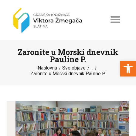
Zaronite u Morski dnevnik
Pauline P.
Open toolbar
Naslovna
Sve objave
...
Zaronite u Morski dnevnik Pauline P.
NASLOVNA
NOVOSTI
ERASMUS+
PROGRAMI I PROJEKTI
KATALOG
O KNJIŽNICI