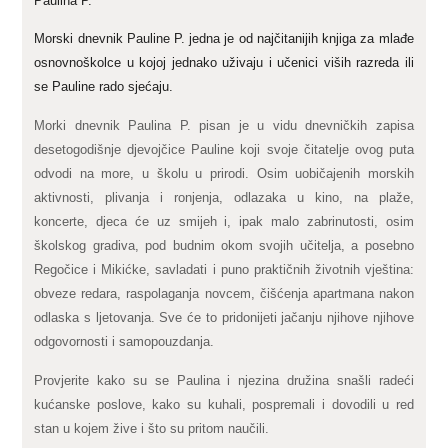
Paulina P.
Morski dnevnik Pauline P. jedna je od najčitanijih knjiga za mlađe
osnovnoškolce u kojoj jednako uživaju i učenici viših razreda ili
se Pauline rado sjećaju.
Morki dnevnik Paulina P. pisan je u vidu dnevničkih zapisa
desetogodišnje djevojčice Pauline koji svoje čitatelje ovog puta
odvodi na more, u školu u prirodi. Osim uobičajenih morskih
aktivnosti, plivanja i ronjenja, odlazaka u kino, na plaže,
koncerte, djeca će uz smijeh i, ipak malo zabrinutosti, osim
školskog gradiva, pod budnim okom svojih učitelja, a posebno
Regočice i Mikićke, savladati i puno praktičnih životnih vještina:
obveze redara, raspolaganja novcem, čišćenja apartmana nakon
odlaska s ljetovanja. Sve će to pridonijeti jačanju njihove njihove
odgovornosti i samopouzdanja.
Provjerite kako su se Paulina i njezina družina snašli radeći
kućanske poslove, kako su kuhali, pospremali i dovodili u red
stan u kojem žive i što su pritom naučili.