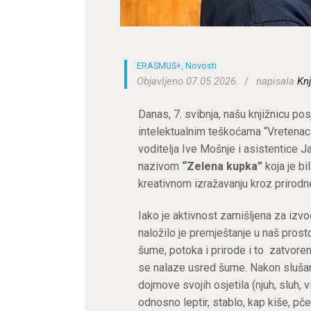
ERASMUS+
,
Novosti
Objavljeno 07.05.2026.
napisala
Knj
Danas, 7. svibnja, našu knjižnicu pos
intelektualnim teškoćama “Vretenac” 
voditelja Ive Mošnje i asistentice 
nazivom
“Zelena kupka”
koja je bi
kreativnom izražavanju kroz prirodne
Iako je aktivnost zamišljena za izvo
naložilo je premještanje u naš prost
šume, potoka i prirode i to zatvoreni
se nalaze usred šume. Nakon slušanj
dojmove svojih osjetila (njuh, sluh, 
odnosno leptir, stablo, kap kiše, pče