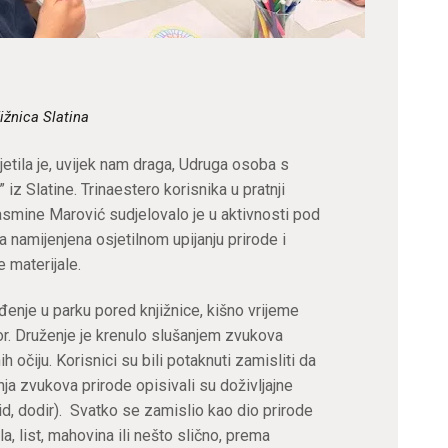
ižnica Slatina
jetila je, uvijek nam draga, Udruga osoba s
iz Slatine. Trinaestero korisnika u pratnji
Jasmine Marović sudjelovalo je u aktivnosti pod
la
namijenjena osjetilnom upijanju prirode i
 materijale.
đenje u parku pored knjižnice, kišno vrijeme
or. Druženje je krenulo slušanjem zvukova
h očiju. Korisnici su bili potaknuti zamisliti da
a zvukova prirode opisivali su doživljajne
vid, dodir). Svatko se zamislio kao dio prirode
la, list, mahovina ili nešto slično, prema