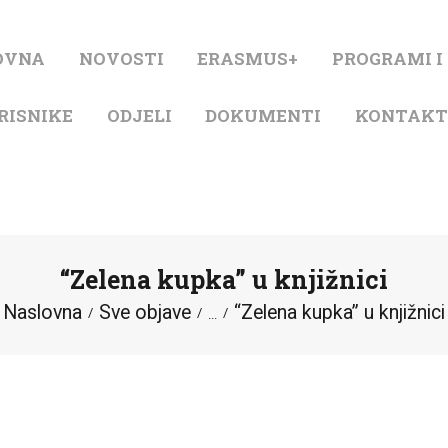
NASLOVNA
OVNA
NOVOSTI
ERASMUS+
PROGRAMI I
NOVOSTI
RISNIKE
ODJELI
DOKUMENTI
KONTAK
ERASMUS+
PROGRAMI I
PROJEKTI
“Zelena kupka” u knjižnici
KATALOG
Naslovna
Sve objave
“Zelena kupka” u knjižnici
...
O KNJIŽNICI
ZA KORISNIKE