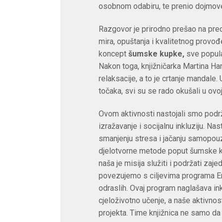
osobnom odabiru, te prenio dojmove 
Razgovor je prirodno prešao na pred
mira, opuštanja i kvalitetnog prov
koncept
šumske kupke,
sve popula
Nakon toga, knjižničarka Martina Ha
relaksacije, a to je
crtanje mandale
.
točaka, svi su se rado okušali u ovoj 
Ovom aktivnosti nastojali smo podrž
izražavanje i socijalnu inkluziju. Nas
smanjenju stresa i jačanju samopou
djelotvorne metode poput šumske ku
naša je misija služiti i podržati zaj
povezujemo s ciljevima programa 
odraslih. Ovaj program naglašava ink
cjeloživotno učenje, a naše aktivnos
projekta. Time knjižnica ne samo da š