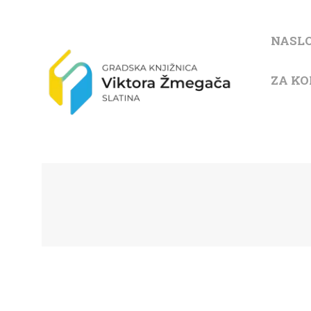
NASL
ZA KO