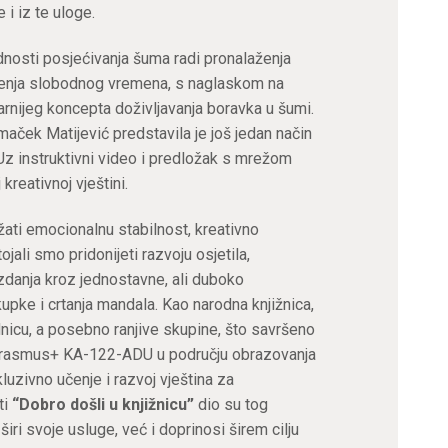
i iz te uloge.
nosti posjećivanja šuma radi pronalaženja
ođenja slobodnog vremena, s naglaskom na
rnijeg koncepta doživljavanja boravka u šumi
.
maček Matijević predstavila je još jedan način
 Uz instruktivni video i predložak s mrežom
kreativnoj vještini.
ati emocionalnu stabilnost, kreativno
tojali smo pridonijeti razvoju osjetila,
zdanja kroz jednostavne, ali duboko
pke i crtanja mandala. Kao narodna knjižnica,
ednicu, a posebno ranjive skupine, što savršeno
Erasmus+ KA-122-ADU u području obrazovanja
luzivno učenje i razvoj vještina za
ti
“Dobro došli u knjižnicu”
dio su tog
iri svoje usluge, već i doprinosi širem cilju