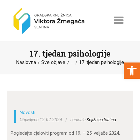
17. tjedan psihologije
Open toolbar
Naslovna
Sve objave
17. tjedan psihologije
...
NASLOVNA
NOVOSTI
ERASMUS+
PROGRAMI I PROJEKTI
Novosti
Objavljeno 12.02.2024.
napisala
Knjižnica Slatina
KATALOG
Pogledajte cjeloviti program od 19. – 25. veljače 2024.
O KNJIŽNICI