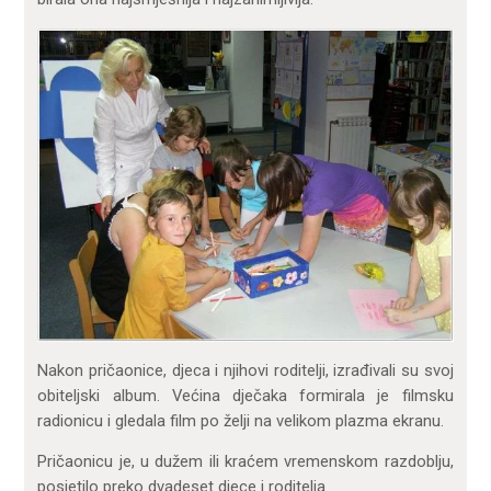
Nakon pričaonice, djeca i njihovi roditelji, izrađivali su svoj
obiteljski album. Većina dječaka formirala je filmsku
radionicu i gledala film po želji na velikom plazma ekranu.
Pričaonicu je, u dužem ili kraćem vremenskom razdoblju,
posjetilo preko dvadeset djece i roditelja.