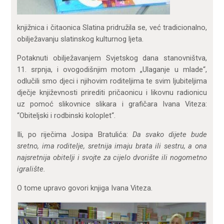
knjižnica i čitaonica Slatina pridružila se, već tradicionalno,
obilježavanju slatinskog kulturnog ljeta.
Potaknuti obilježavanjem Svjetskog dana stanovništva,
11. srpnja, i ovogodišnjim motom „Ulaganje u mlade“,
odlučili smo djeci i njihovim roditeljima te svim ljubiteljima
dječje književnosti prirediti pričaonicu i likovnu radionicu
uz pomoć slikovnice slikara i grafičara Ivana Viteza:
“Obiteljski i rodbinski koloplet“.
Ili, po riječima Josipa Bratulića:
Da svako dijete bude
sretno, ima roditelje, sretnija imaju brata ili sestru, a ona
najsretnija obitelji i svojte za cijelo dvorište ili nogometno
igralište.
O tome upravo govori knjiga Ivana Viteza.