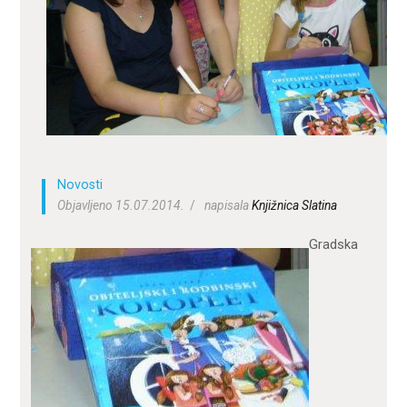
ZA KORISNIKE
ODJELI
DOKUMENTI
KONTAKT
Novosti
Objavljeno 15.07.2014.
napisala
Knjižnica Slatina
Gradska