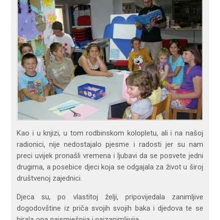
Kao i u knjizi, u tom rodbinskom kolopletu, ali i na našoj
radionici, nije nedostajalo pjesme i radosti jer su nam
preci uvijek pronašli vremena i ljubavi da se posvete jedni
drugima, a posebice djeci koja se odgajala za život u široj
društvenoj zajednici.
Djeca su, po vlastitoj želji, pripovijedala zanimljive
dogodovštine iz priča svojih svojih baka i djedova te se
birala ona najsmješnija i najzanimljivija.