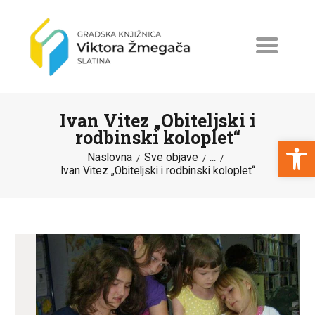
Ivan Vitez „Obiteljski i
rodbinski koloplet“
Open toolbar
Naslovna
Sve objave
...
Ivan Vitez „Obiteljski i rodbinski koloplet“
NASLOVNA
NOVOSTI
ERASMUS+
PROGRAMI I PROJEKTI
KATALOG
O KNJIŽNICI