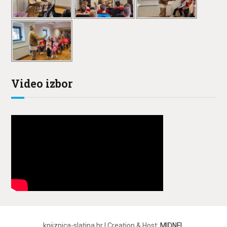
Video izbor
knjiznica-slatina.hr | Creation & Host:
MIDNEL