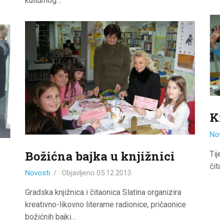
kulturnog…
K
No
Božićna bajka u knjižnici
Ti
či
Novosti
Objavljeno
05.12.2013.
Gradska knjižnica i čitaonica Slatina organizira
kreativno-likovno literarne radionice, pričaonice
božićnih bajki…