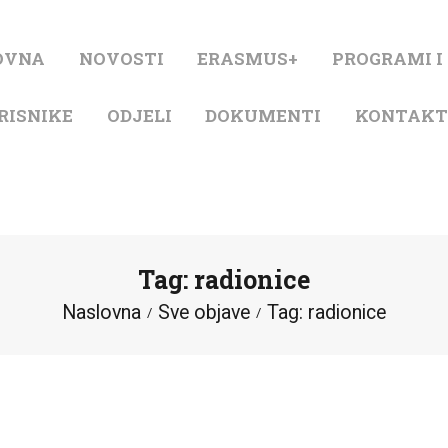
NASLOVNA
OVNA
NOVOSTI
ERASMUS+
PROGRAMI I
NOVOSTI
RISNIKE
ODJELI
DOKUMENTI
KONTAK
ERASMUS+
PROGRAMI I
PROJEKTI
Tag: radionice
KATALOG
Naslovna
Sve objave
Tag: radionice
O KNJIŽNICI
ZA KORISNIKE