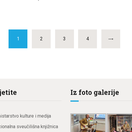
PAGE
1
PAGE
2
PAGE
3
PAGE
4
jetite
Iz foto galerije
istarstvo kulture i medija
ionalna sveučilišna knjižnica