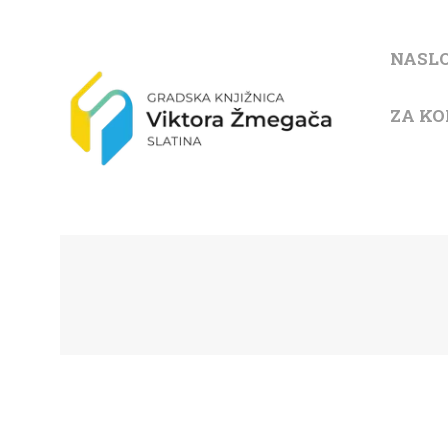
NASL
ZA KO