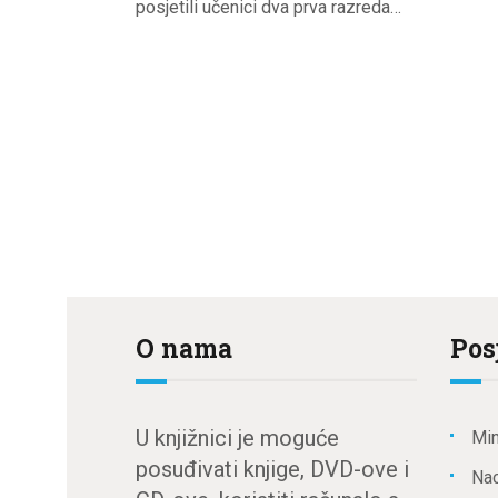
posjetili učenici dva prva razreda…
Brojevi
stranica
objava
O nama
Pos
U knjižnici je moguće
Min
posuđivati knjige, DVD-ove i
Nac