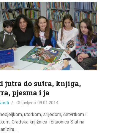
d jutra do sutra, knjiga,
gra, pjesma i ja
vosti
Objavljeno
09.01.2014.
nedjeljkom, utorkom, srijedom, četvrtkom i
kom, Gradska knjižnica i čitaonica Slatina
ganizira…