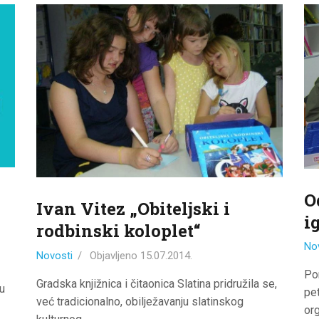
ODJELI
DOKUMENTI
KONTAKT
O
Ivan Vitez „Obiteljski i
i
rodbinski koloplet“
No
Novosti
Objavljeno
15.07.2014.
Po
Gradska knjižnica i čitaonica Slatina pridružila se,
u
pet
već tradicionalno, obilježavanju slatinskog
or