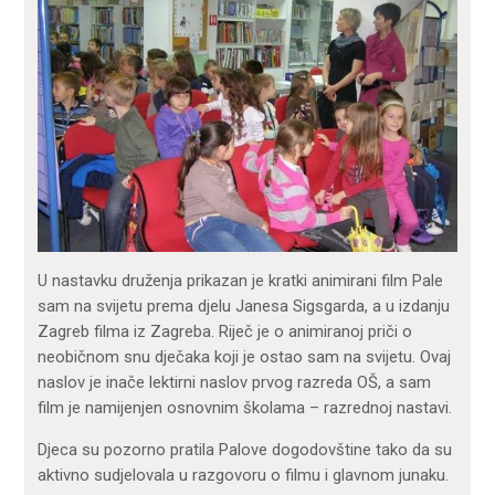
U nastavku druženja prikazan je kratki animirani film Pale
sam na svijetu prema djelu Janesa Sigsgarda, a u izdanju
Zagreb filma iz Zagreba. Riječ je o animiranoj priči o
neobičnom snu dječaka koji je ostao sam na svijetu. Ovaj
naslov je inače lektirni naslov prvog razreda OŠ, a sam
film je namijenjen osnovnim školama – razrednoj nastavi.
Djeca su pozorno pratila Palove dogodovštine tako da su
aktivno sudjelovala u razgovoru o filmu i glavnom junaku.