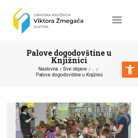
Palove dogodovštine u
Knjižnici
Open toolbar
Naslovna
Sve objave
...
Palove dogodovštine u Knjižnici
NASLOVNA
NOVOSTI
ERASMUS+
PROGRAMI I PROJEKTI
KATALOG
O KNJIŽNICI