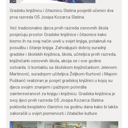
Gradsku knjižnicu i čitaonicu Slatina posjetili učenici dva
prva razreda OŠ Josipa Kozarca Slatina.
Već tradicionalno djeca prvih razreda osnovnih škola
posjećuju prostor Gradske knjižnice i čitaonice kako
bismo ih na ovaj način uveli u svijet knjiga, potaknuli na
posudbu i čitanje knjiga. Zahvaljujući dobroj suradnji
gradske i školskih knjižnica, škola, učiteljica prvih razreda,
knjižničarki osnovnih škola, akcija se i ove godine
ostvarila. U kontaktu sa školskom knjižničarkom Jelenom
Martinović, suradnjom učiteljica Željkom Kurtović i Majom
Puškarić realiziran je posjet gradskoj knjižnici u kojoj su
djeca svojim znanjem i pažnjom potvrdila
zainteresiranost za knjigu i knjižnicu. Gradska knjižnica je
svoj djeci prvih razreda OŠ Josipa Kozarca Slatina
poklonila besplatno članstvo na godinu dana kako bi lakše
zakoračili u svijet pismenosti i čitalačke kulture.