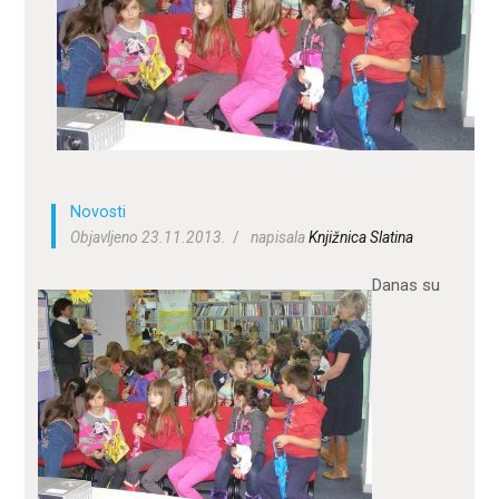
ZA KORISNIKE
ODJELI
DOKUMENTI
KONTAKT
Novosti
Objavljeno 23.11.2013.
napisala
Knjižnica Slatina
Danas su