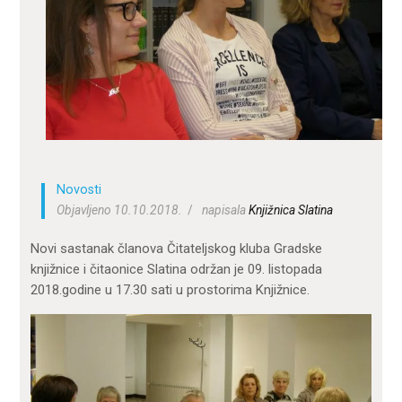
ZA KORISNIKE
ODJELI
DOKUMENTI
KONTAKT
Novosti
Objavljeno 10.10.2018.
napisala
Knjižnica Slatina
Novi sastanak članova Čitateljskog kluba Gradske
knjižnice i čitaonice Slatina održan je 09. listopada
2018.godine u 17.30 sati u prostorima Knjižnice.