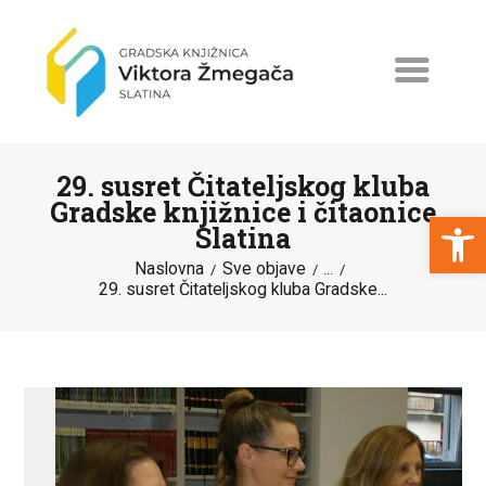
29. susret Čitateljskog kluba
Gradske knjižnice i čitaonice
Open toolbar
Slatina
Naslovna
Sve objave
NASLOVNA
...
29. susret Čitateljskog kluba Gradske...
NOVOSTI
ERASMUS+
PROGRAMI I PROJEKTI
KATALOG
O KNJIŽNICI