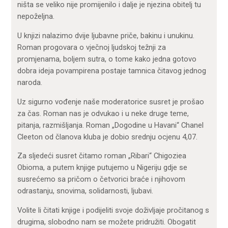
ništa se veliko nije promijenilo i dalje je njezina obitelj tu
nepoželjna.
U knjizi nalazimo dvije ljubavne priče, bakinu i unukinu.
Roman progovara o vječnoj ljudskoj težnji za
promjenama, boljem sutra, o tome kako jedna gotovo
dobra ideja povampirena postaje tamnica čitavog jednog
naroda.
Uz sigurno vođenje naše moderatorice susret je prošao
za čas. Roman nas je odvukao i u neke druge teme,
pitanja, razmišljanja. Roman „Dogodine u Havani“ Chanel
Cleeton od članova kluba je dobio srednju ocjenu 4,07.
Za sljedeći susret čitamo roman „Ribari“ Chigoziea
Obioma, a putem knjige putujemo u Nigeriju gdje se
susrećemo sa pričom o četvorici braće i njihovom
odrastanju, snovima, solidarnosti, ljubavi.
Volite li čitati knjige i podijeliti svoje doživljaje pročitanog s
drugima, slobodno nam se možete pridružiti. Obogatit