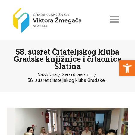
58. susret Čitateljskog kluba
Gradske knjižnice i čitaonice
Open toolbar
Slatina
Naslovna
Sve objave
NASLOVNA
...
58. susret Čitateljskog kluba Gradske...
NOVOSTI
ERASMUS+
PROGRAMI I PROJEKTI
KATALOG
O KNJIŽNICI