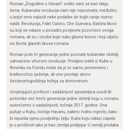
Roman „Dogodine u Havani“ svidio nam se kao ideja,
tema. Kubanska revolucija nam nije nepoznata, međutim,
u knjizi smo nalazili neke podatke do kojih ranije nismo
naišli. Revolucija, Fidel Castro, Che Guevara, Batista likovi
su koji se nalaze u pozadini povijesne pozornice ovoga
romana, ali su i osobe koje vuku glavne konce i koji utječu
na živote glavnih likova romana.
Roman prati tri generacije jedne poznate kubanske obitelji
zahvaćene vihorom revolucije. Prisiljeni iseliti iz Kube u
Ameriku na Floridu misle da je to samo privremeno i
kratkoročno rješenje, ali ono postaje skoro
šezdesetogodišnja težnja za domovinom.
Izmjenjujući prošlost i sadašnjost spisateljica uvodi lik
potomke već treće generacije jedne obitelji koju u romanu
susrećemo u sadašnjosti, točnije 2017. godine. Ona
putuje u Kubu, točnije Havanu, bakino rodno mjesto, kako
bi ispunila njenu posljednju želju. Kuba koju nalazi zapela
je u prošlosti iako je kao zemlja prelijepa. U zemlji predaka