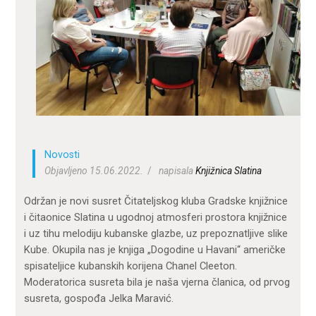
ZA KORISNIKE
ODJELI
DOKUMENTI
KONTAKT
Novosti
Objavljeno 15.06.2022.
napisala
Knjižnica Slatina
Održan je novi susret Čitateljskog kluba Gradske knjižnice
i čitaonice Slatina u ugodnoj atmosferi prostora knjižnice
i uz tihu melodiju kubanske glazbe, uz prepoznatljive slike
Kube. Okupila nas je knjiga „Dogodine u Havani“ američke
spisateljice kubanskih korijena Chanel Cleeton.
Moderatorica susreta bila je naša vjerna članica, od prvog
susreta, gospođa Jelka Maravić.