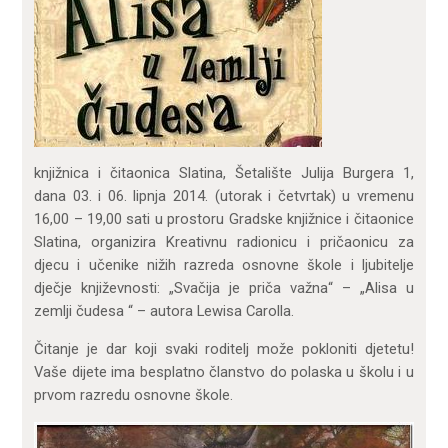
knjižnica i čitaonica Slatina, Šetalište Julija Burgera 1,
dana 03. i 06. lipnja 2014. (utorak i četvrtak) u vremenu
16,00 – 19,00 sati u prostoru Gradske knjižnice i čitaonice
Slatina, organizira Kreativnu radionicu i pričaonicu za
djecu i učenike nižih razreda osnovne škole i ljubitelje
dječje književnosti: „Svačija je priča važna“ – „Alisa u
zemlji čudesa “ – autora Lewisa Carolla.
Čitanje je dar koji svaki roditelj može pokloniti djetetu!
Vaše dijete ima besplatno članstvo do polaska u školu i u
prvom razredu osnovne škole.