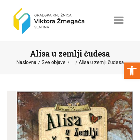
Alisa u zemlji čudesa
Open toolbar
Naslovna
Sve objave
Alisa u zemlji čudesa
...
NASLOVNA
NOVOSTI
ERASMUS+
PROGRAMI I PROJEKTI
KATALOG
O KNJIŽNICI