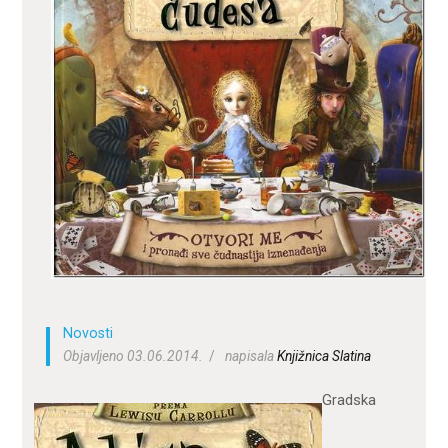
ZA KORISNIKE
ODJELI
DOKUMENTI
KONTAKT
Novosti
Objavljeno 03.06.2014.
napisala
Knjižnica Slatina
Gradska