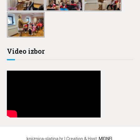
Video izbor
knjiznica-slatina.hr | Creation & Host:
MIDNEL