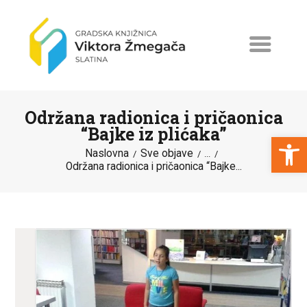
Održana radionica i pričaonica
“Bajke iz plićaka”
Open toolbar
Naslovna
Sve objave
...
Održana radionica i pričaonica “Bajke...
NASLOVNA
NOVOSTI
ERASMUS+
PROGRAMI I PROJEKTI
KATALOG
O KNJIŽNICI