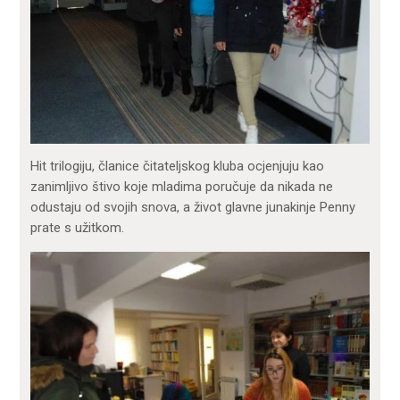
Hit trilogiju, članice čitateljskog kluba ocjenjuju kao
zanimljivo štivo koje mladima poručuje da nikada ne
odustaju od svojih snova, a život glavne junakinje Penny
prate s užitkom.