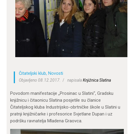
ZA KORISNIKE
ODJELI
DOKUMENTI
KONTAKT
Čitateljski klub
,
Novosti
Objavljeno 08.12.2017.
napisala
Knjižnica Slatina
Povodom manifestacije „Prosinac u Slatini“, Gradsku
knjižnicu i čitaonicu Slatina posjetile su članice
Čitateljskog kluba Industrijsko-obrtničke škole u Slatini u
pratnji knjižničarke i profesorice Svjetlane Dupan i uz
podršku ravnatelja Mladena Graovca.