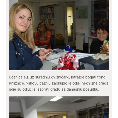
Učenice su, uz suradnju knjižničarki, istražile bogati fond
Knjižnice. Njihovu pažnju zaokupio je odjel neknjižne građe
gdje su odlučile izabrati građu za današnju posudbu.