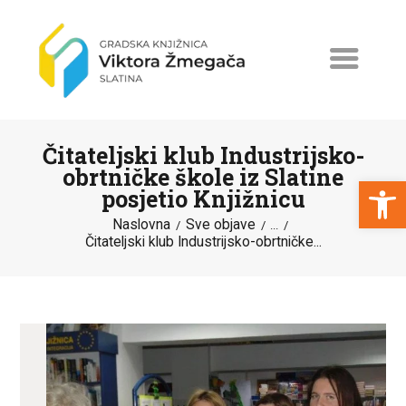
Čitateljski klub Industrijsko-
obrtničke škole iz Slatine
Open toolbar
posjetio Knjižnicu
Naslovna
Sve objave
NASLOVNA
...
Čitateljski klub Industrijsko-obrtničke...
NOVOSTI
ERASMUS+
PROGRAMI I PROJEKTI
KATALOG
O KNJIŽNICI