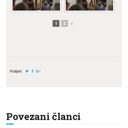
1
2
►
Podijeli:
Povezani članci