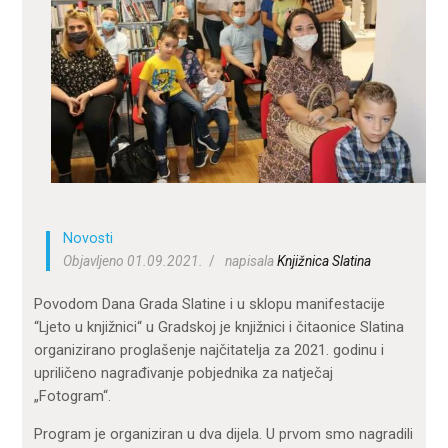
ZA KORISNIKE
ODJELI
DOKUMENTI
KONTAKT
Novosti
Objavljeno 01.09.2021.
napisala
Knjižnica Slatina
Povodom Dana Grada Slatine i u sklopu manifestacije
“Ljeto u knjižnici“ u Gradskoj je knjižnici i čitaonice Slatina
organizirano proglašenje najčitatelja za 2021. godinu i
upriličeno nagrađivanje pobjednika za natječaj
„Fotogram“.
Program je organiziran u dva dijela. U prvom smo nagradili