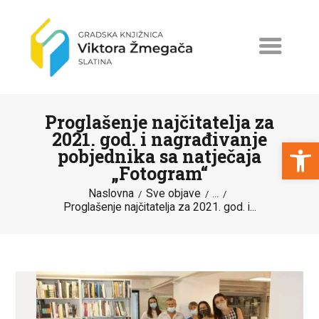
Proglašenje najčitatelja za
2021. god. i nagrađivanje
Open toolbar
pobjednika sa natječaja
„Fotogram“
NASLOVNA
Naslovna
Sve objave
...
NOVOSTI
Proglašenje najčitatelja za 2021. god. i...
ERASMUS+
PROGRAMI I PROJEKTI
KATALOG
O KNJIŽNICI