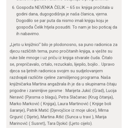
Gospođa NEVENKA ČELIK – 65 sv. knjiga pročitala u
godini dana, dugogodišnja je naša članica, vjerna.
Dogodilo se par puta da nismo imali knjigu koju je
gospođa Čelik htjela posuditi. To nam je bio poticaj da
ih nabavimo.
„Ljeto u knjižnici“ bilo je plodonosno, sa puno radionica za
djecu različitih tema, puno pročitanih knjiga, a vješte su
ruke bile mnoge i uz priču iz knjiga stvarale čuda. Čitalo
se, prepričavalo, crtalo, rezuckalo, lijepilo, bojilo… Upravo
djeca sa ljetnih radionica svojim su sudjelovanjem
razdvajali različite cjeline zamišljenog programa. Naša
knjižničarka Martina angažirala ih je da u skupinama čitaju
prigodne i zanimljive pjesme : Marijeta Jukić (Grad), Lucija
Neravić (Pjesma o blagu), Petra Slačanac (Krug čitanja),
Marko Marković ( Knjiga), Laura Martinović ( Knjige boli
šaranje), Patrik Matić (Djevojčice iz moje ulice), Mirna
Grgurić ( Dijete), Martina Atlić (Sunca u travi ), Marija
Marinović ( Susret), Tara Djokić (Ljeto cijelo).