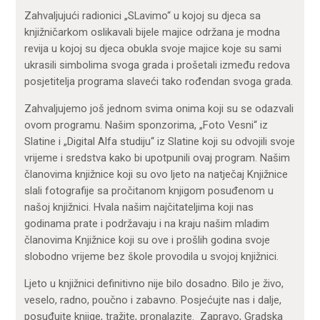
Zahvaljujući radionici „SLavimo“ u kojoj su djeca sa
knjižničarkom oslikavali bijele majice održana je modna
revija u kojoj su djeca obukla svoje majice koje su sami
ukrasili simbolima svoga grada i prošetali između redova
posjetitelja programa slaveći tako rođendan svoga grada.
Zahvaljujemo još jednom svima onima koji su se odazvali
ovom programu. Našim sponzorima, „Foto Vesni“ iz
Slatine i „Digital Alfa studiju“ iz Slatine koji su odvojili svoje
vrijeme i sredstva kako bi upotpunili ovaj program. Našim
članovima knjižnice koji su ovo ljeto na natječaj Knjižnice
slali fotografije sa pročitanom knjigom posuđenom u
našoj knjižnici. Hvala našim najčitateljima koji nas
godinama prate i podržavaju i na kraju našim mladim
članovima Knjižnice koji su ove i prošlih godina svoje
slobodno vrijeme bez škole provodila u svojoj knjižnici.
Ljeto u knjižnici definitivno nije bilo dosadno. Bilo je živo,
veselo, radno, poučno i zabavno. Posjećujte nas i dalje,
posuđujte knjige, tražite, pronalazite. Zapravo, Gradska