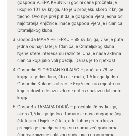
gospođa VJERA KRSNIK u godini dana pročitala je
ukupno 101 sv. knjiga, što je u prosjeku skoro 2 knjige
tjedno. Ovo nije prvi put da je gospođa Vjera jedna od
najčitatelja Knjižnice. Inače gospođa Vjera je i članica
Čitateljskog kluba.
Gospođa MARA PETERKO – 88 sv. knjiga, više je puta
jedna od najčitatelja. Članica je Čitateljskog kluba.
Njene sfere interesa su različite. Ona je naša aktivna
članica koja jako voli poeziju. Danas je to rijetkost.
Gospodin SLOBODAN KOLARIĆ – pročitao 78 sv.
knjiga u godini dana, što nije malo, 1,5 knjiga tjedno.
Gospodin Kolarić izabrao je Knjižnicu kao mjesto na
koje redovito dolazi i vrlo se dobro snalazi u labirintu
knjiga.
Gospođa TAMARA DORIĆ – pročitala 76 sv. knjiga,
skoro 1,5 knjiga tjedno. Tamara je naša dugogodišnja
čitateljica. Uvijek je čitala, a tu ljubav prema knjizi
prenijela je i na djecu koja su i sama već godinama
članovi knjižnice i aktivno sudjeluju u programima.