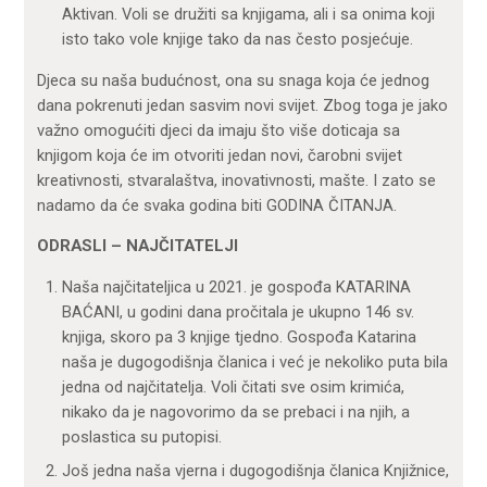
Aktivan. Voli se družiti sa knjigama, ali i sa onima koji
isto tako vole knjige tako da nas često posjećuje.
Djeca su naša budućnost, ona su snaga koja će jednog
dana pokrenuti jedan sasvim novi svijet. Zbog toga je jako
važno omogućiti djeci da imaju što više doticaja sa
knjigom koja će im otvoriti jedan novi, čarobni svijet
kreativnosti, stvaralaštva, inovativnosti, mašte. I zato se
nadamo da će svaka godina biti GODINA ČITANJA.
ODRASLI – NAJČITATELJI
Naša najčitateljica u 2021. je gospođa KATARINA
BAĆANI, u godini dana pročitala je ukupno 146 sv.
knjiga, skoro pa 3 knjige tjedno. Gospođa Katarina
naša je dugogodišnja članica i već je nekoliko puta bila
jedna od najčitatelja. Voli čitati sve osim krimića,
nikako da je nagovorimo da se prebaci i na njih, a
poslastica su putopisi.
Još jedna naša vjerna i dugogodišnja članica Knjižnice,