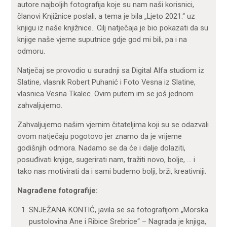
autore najboljih fotografija koje su nam naši korisnici,
članovi Knjižnice poslali, a tema je bila „Ljeto 2021.“ uz
knjigu iz naše knjižnice.. Cilj natječaja je bio pokazati da su
knjige naše vjerne suputnice gdje god mi bili, pa i na
odmoru.
Natječaj se provodio u suradnji sa Digital Alfa studiom iz
Slatine, vlasnik Robert Puhanić i Foto Vesna iz Slatine,
vlasnica Vesna Tkalec. Ovim putem im se još jednom
zahvaljujemo.
Zahvaljujemo našim vjernim čitateljima koji su se odazvali
ovom natječaju pogotovo jer znamo da je vrijeme
godišnjih odmora. Nadamo se da će i dalje dolaziti,
posuđivati knjige, sugerirati nam, tražiti novo, bolje, … i
tako nas motivirati da i sami budemo bolji, brži, kreativniji.
Nagrađene fotografije:
SNJEŽANA KONTIĆ, javila se sa fotografijom „Morska
pustolovina Ane i Ribice Srebrice“ – Nagrada je knjiga,