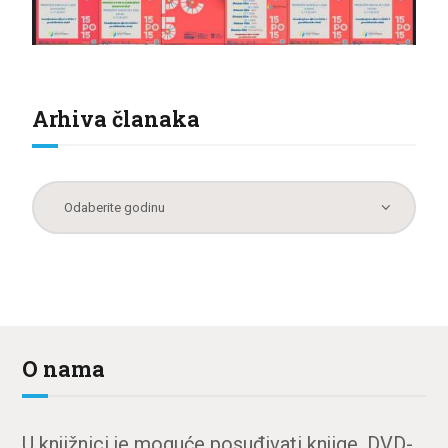
Arhiva članaka
O nama
U knjižnici je moguće posuđivati knjige, DVD-