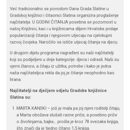
Već tradicionalno se povodom Dana Grada Slatine u
Gradskoj knjižnici i čitaonici Slatina organizira proglašenje
najčitatelja. U GODINI ČITANJA posebna se pozornost u
našoj Knjižnici, kao i u knjižnicama diljem Hrvatske pridaje
popularizaciji čitanja i njegovom utjecaju na cjelokupni
razvoj čovjeka. Naročito se ističe utjecaj čitanja na djecu.
U drugom dijelu programa nagrađeni su naši najčitatelji
koji su podijeljeni u dvije kategorije: djeca i odrasli. Naši su
vjerni članovi, a čitaju iz užitka, potrebe i kako je jedna
naša najčitateljica rekla da joj je čitanje neophodno kao
hrana.
Najčitatelji na dječjem odjelu Gradske knjižnice
Slatina su:
MARTA KANSKI – još je mala pa joj njeni roditelji čitaju,
a Marta obožava slušati razne priče, a posebno priče
o životinjama, bajke,.. prošla je kroz 78 svezaka knjiga,
što znači da je tjedno čitano 1,5 knjiga.