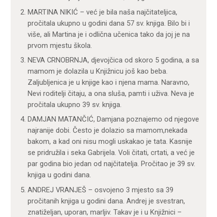
MARTINA NIKIĆ – već je bila naša najčitateljica,
pročitala ukupno u godini dana 57 sv. knjiga. Bilo bi i
više, ali Martina je i odlična učenica tako da joj je na
prvom mjestu škola.
NEVA CRNOBRNJA, djevojčica od skoro 5 godina, a sa
mamom je dolazila u Knjižnicu još kao beba.
Zaljubljenica je u knjige kao i njena mama. Naravno,
Nevi roditelji čitaju, a ona sluša, pamti i uživa. Neva je
pročitala ukupno 39 sv. knjiga.
DAMJAN MATANČIĆ, Damjana poznajemo od njegove
najranije dobi. Često je dolazio sa mamom,nekada
bakom, a kad oni nisu mogli uskakao je tata. Kasnije
se pridružila i seka Gabrijela. Voli čitati, crtati, a već je
par godina bio jedan od najčitatelja. Pročitao je 39 sv.
knjiga u godini dana.
ANDREJ VRANJEŠ – osvojeno 3 mjesto sa 39
pročitanih knjiga u godini dana. Andrej je svestran,
znatiželjan, uporan, marljiv. Takav je i u Knjižnici –