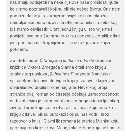
nas znaju podsjetiti na neke dijelove naše prošlosti, ljude
koje smo poznavali i koji su bili dio našeg života. One nam
pomažu da bolje razumijemo svijet koji nas okružuje,
međuljudske odnose, ali i da otkrijemo neki dio sebe koji
još nismo osvijestili. Čitati jednu knjigu u isto vrijeme i
podijeliti sve ono što smo kroz nju spoznali, dotakli, otkrili
jest poseban dar koji dijelimo i kroz razgovor o knjizi
potičemo.
Za stoti susret
Čitateljskog kluba za odrasle
Gradske
knjižnice Viktora Žmegača Slatina čitali smo knjigu
znakovitog naslova
„Zahvalnosti“
poznate francuske
spisateljice Delphine de Vigan koja je za svoje književno
stvaralaštvo dobila brojne nagrade. Nevelikog broja
stranica ovaj roman od čitatelja očekuje usredotočenost
na tekst kojim je autorica otvorila mnoga pitanja ljudskog
života. Teme koje su se otvarale, osjećaji koje smo kroz
knjigu otkrivali bili su putokazi koji su nas vodili kroz
razgovor o knjizi. Glavni lik romana je starica Michka koju
upoznajemo kroz likove Marie, mlade žene koja se brine o