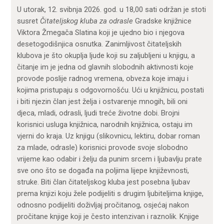
U utorak, 12. svibnja 2026. god. u 18,00 sati održan je stoti
susret
Čitateljskog kluba za odrasle
Gradske knjižnice
Viktora Žmegača Slatina koji je ujedno bio i njegova
desetogodišnjica osnutka. Zanimljivost čitateljskih
klubova je što okuplja ljude koji su zaljubljeni u knjigu, a
čitanje im je jedna od glavnih slobodnih aktivnosti koje
provode poslije radnog vremena, obveza koje imaju i
kojima pristupaju s odgovornošću. Ući u knjižnicu, postati
i biti njezin član jest želja i ostvarenje mnogih, bili oni
djeca, mladi, odrasli, ljudi treće životne dobi. Brojni
korisnici usluga knjižnica, narodnih knjižnica, ostaju im
vjerni do kraja. Uz knjigu (slikovnicu, lektiru, dobar roman
za mlade, odrasle) korisnici provode svoje slobodno
vrijeme kao odabir i želju da punim srcem i ljubavlju prate
sve ono što se događa na poljima lijepe književnosti,
struke. Biti član čitateljskog kluba jest posebna ljubav
prema knjizi koju žele podijeliti s drugim ljubiteljima knjige,
odnosno podijeliti doživljaj pročitanog, osjećaj nakon
pročitane knjige koji je često intenzivan i raznolik. Knjige