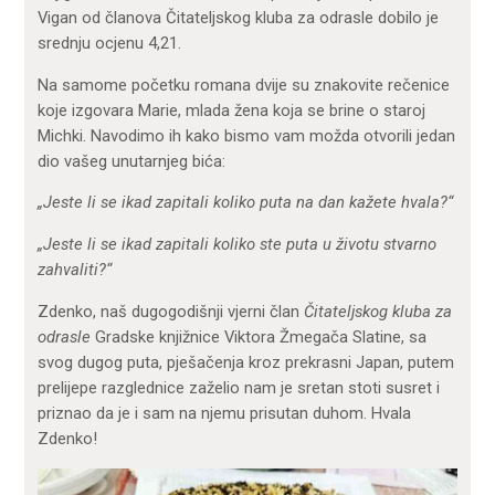
Vigan od članova Čitateljskog kluba za odrasle dobilo je
srednju ocjenu 4,21.
Na samome početku romana dvije su znakovite rečenice
koje izgovara Marie, mlada žena koja se brine o staroj
Michki. Navodimo ih kako bismo vam možda otvorili jedan
dio vašeg unutarnjeg bića:
„Jeste li se ikad zapitali koliko puta na dan kažete hvala?“
„Jeste li se ikad zapitali koliko ste puta u životu stvarno
zahvaliti?“
Zdenko, naš dugogodišnji vjerni član
Čitateljskog kluba za
odrasle
Gradske knjižnice Viktora Žmegača Slatine, sa
svog dugog puta, pješačenja kroz prekrasni Japan, putem
prelijepe razglednice zaželio nam je sretan stoti susret i
priznao da je i sam na njemu prisutan duhom. Hvala
Zdenko!