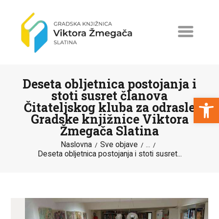
Deseta obljetnica postojanja i
stoti susret članova
Open toolbar
Čitateljskog kluba za odrasle
Gradske knjižnice Viktora
NASLOVNA
Žmegača Slatina
NOVOSTI
Naslovna
Sve objave
...
Deseta obljetnica postojanja i stoti susret...
ERASMUS+
PROGRAMI I PROJEKTI
KATALOG
O KNJIŽNICI