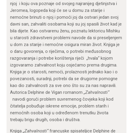
njoj i koju ova poznaje od svojeg najranijeg djetinjstva i
Jeromea, logopeda koji će se u domu za starije i
nemoćne brinuti o njoj i pomoći joj da ostvari jedan svoj
davni san, zahvaliti osobama koji su joj spasili život kad je
bila dijete. Kao ostvarenu ženu, poznatu lektoricu Mishku
u starosti zdravstveni problemi navode da si preseljenjem
u dom za starije i nemoćne osigura miran život. Knjiga je
o daru govorenja, o riječima, o potrebi međusobnog
razgovaranja i potrebe korištenja riječi „hvala“ kojom
izgovaramo zahvalnost koju osjećamo prema drugima.
Knjiga je o starosti, nemoći, prolaznosti jednako kao i o
povezanosti, suradnji, potrebi da se drugome pomogne
kao dio zahvalnosti za sve ono što su za nas napravili.
Autorica Delphine de Vigan romanom
„Zahvalnosti“
navodi gorući problem suvremenog čovjeka koji kod
čitatelja pobuđuje iskrene emocije, problem starih i
nemoćnih osoba koji u određenom trenutku života
trebaju brigu drugih, osoba i društva.
Knjiga
„Zahvalnosti“
francuske spisateljice Delphine de