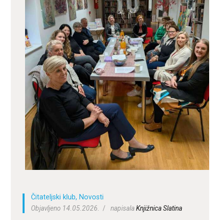
ZA KORISNIKE
ODJELI
DOKUMENTI
KONTAKT
Čitateljski klub
,
Novosti
Objavljeno 14.05.2026.
napisala
Knjižnica Slatina