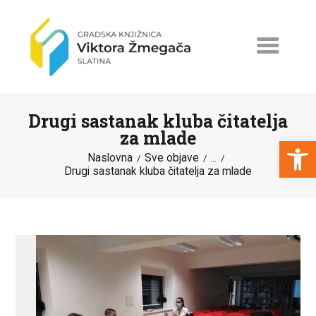
Drugi sastanak kluba čitatelja
za mlade
Open toolbar
Naslovna
Sve objave
...
Drugi sastanak kluba čitatelja za mlade
NASLOVNA
NOVOSTI
ERASMUS+
PROGRAMI I PROJEKTI
KATALOG
O KNJIŽNICI