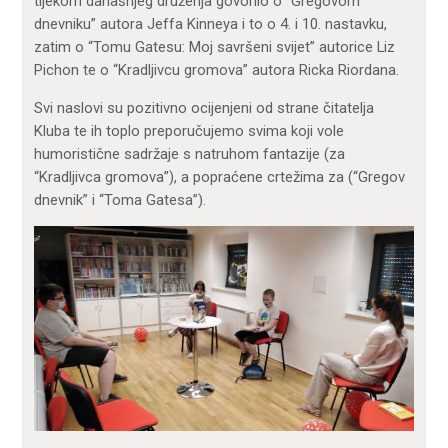
tijekom današnjeg druženja govorilo o “Gregovom
dnevniku” autora Jeffa Kinneya i to o 4. i 10. nastavku,
zatim o “Tomu Gatesu: Moj savršeni svijet” autorice Liz
Pichon te o “Kradljivcu gromova” autora Ricka Riordana.
Svi naslovi su pozitivno ocijenjeni od strane čitatelja
Kluba te ih toplo preporučujemo svima koji vole
humoristične sadržaje s natruhom fantazije (za
“Kradljivca gromova”), a popraćene crtežima za (“Gregov
dnevnik” i “Toma Gatesa”).