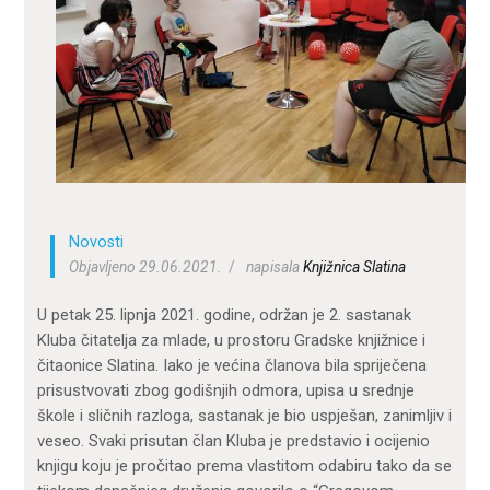
ZA KORISNIKE
ODJELI
DOKUMENTI
KONTAKT
Novosti
Objavljeno 29.06.2021.
napisala
Knjižnica Slatina
U petak 25. lipnja 2021. godine, održan je 2. sastanak
Kluba čitatelja za mlade, u prostoru Gradske knjižnice i
čitaonice Slatina. Iako je većina članova bila spriječena
prisustvovati zbog godišnjih odmora, upisa u srednje
škole i sličnih razloga, sastanak je bio uspješan, zanimljiv i
veseo. Svaki prisutan član Kluba je predstavio i ocijenio
knjigu koju je pročitao prema vlastitom odabiru tako da se